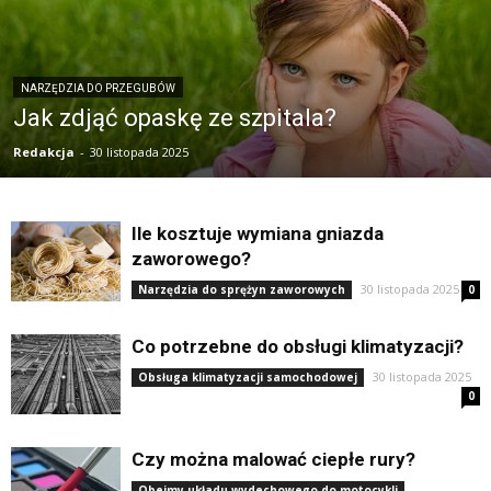
NARZĘDZIA DO PRZEGUBÓW
Jak zdjąć opaskę ze szpitala?
Redakcja
-
30 listopada 2025
Ile kosztuje wymiana gniazda
zaworowego?
30 listopada 2025
Narzędzia do sprężyn zaworowych
0
Co potrzebne do obsługi klimatyzacji?
30 listopada 2025
Obsługa klimatyzacji samochodowej
0
Czy można malować ciepłe rury?
Obejmy układu wydechowego do motocykli