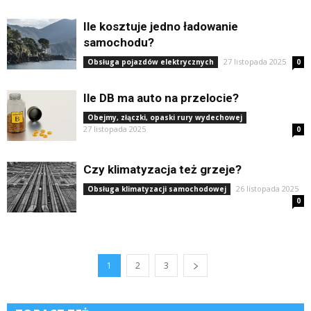
Ile kosztuje jedno ładowanie
samochodu?
27 listopada 2025
Obsługa pojazdów elektrycznych
0
Ile DB ma auto na przelocie?
Obejmy, złączki, opaski rury wydechowej
27 listopada 2025
0
Czy klimatyzacja też grzeje?
26 listopada 2025
Obsługa klimatyzacji samochodowej
0
1
2
3