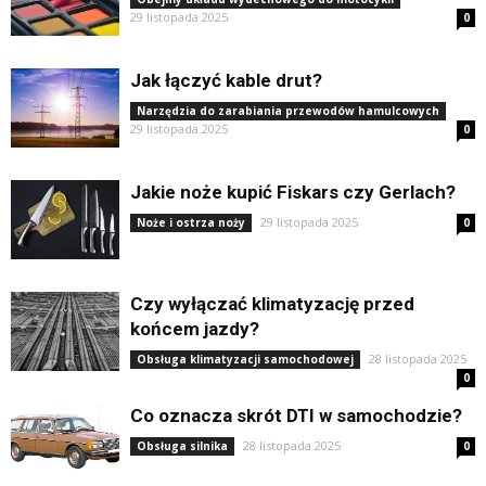
29 listopada 2025
0
Jak łączyć kable drut?
Narzędzia do zarabiania przewodów hamulcowych
29 listopada 2025
0
Jakie noże kupić Fiskars czy Gerlach?
29 listopada 2025
Noże i ostrza noży
0
Czy wyłączać klimatyzację przed
końcem jazdy?
28 listopada 2025
Obsługa klimatyzacji samochodowej
0
Co oznacza skrót DTI w samochodzie?
28 listopada 2025
Obsługa silnika
0