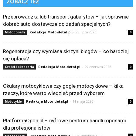
ZOBACZ TEŻ
Przeprowadzka lub transport gabarytów – jak sprawnie
dobrać auto dostawcze do zadań specjalnych?
Redakcja Moto-detal.pl
-
28 lipca 2026
Motoporady
0
Regeneracja czy wymiana skrzyni biegów – co bardziej
się opłaca?
Redakcja Moto-detal.pl
-
29 czerwca 2026
Części i akcesoria
0
Okulary motocyklowe czy gogle motocyklowe – kilka
rzeczy, które warto wiedzieć przed wyborem
Redakcja Moto-detal.pl
-
11 maja 2026
Motocykle
0
PlatformaOpon.pl – cyfrowe centrum handlu oponami
dla profesjonalistów
Redakcja Moto-detal.pl
-
26 kwietnia 2026