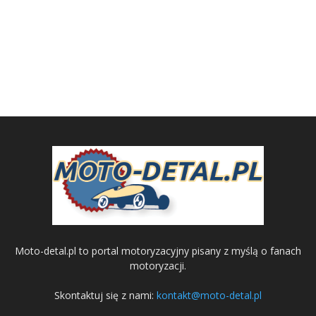
Moto-detal.pl to portal motoryzacyjny pisany z myślą o fanach
motoryzacji.
Skontaktuj się z nami:
kontakt@moto-detal.pl