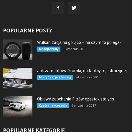
POPULARNE POSTY
Wulkanizacja na gorąco – na czym to polega?
3 kwietnia 2017
Motoporady
Jak zamontować ramkę do tablicy rejestracyjnej
24 sierpnia 2017
Modyfikacje i tuning
Objawy zapchania filtrów cząstek stałych
6 września 2017
Części i akcesoria
POPULARNE KATEGORIE