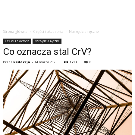
Strona główna
Części i akcesoria
Narzędzia ręczne
Części i akcesoria
Narzędzia ręczne
Co oznacza stal CrV?
Przez
Redakcja
-
14 marca 2025
1713
0