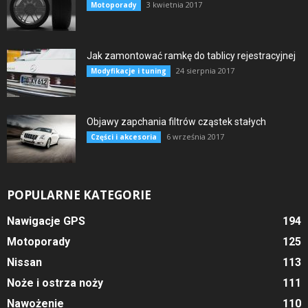
3 kwietnia 2017
Motoporady
Jak zamontować ramkę do tablicy rejestracyjnej
24 sierpnia 2017
Modyfikacje i tuning
Objawy zapchania filtrów cząstek stałych
6 września 2017
Części i akcesoria
POPULARNE KATEGORIE
Nawigacje GPS
194
Motoporady
125
Nissan
113
Noże i ostrza noży
111
Nawożenie
110