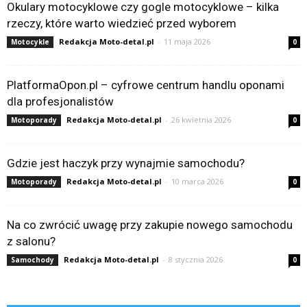
Okulary motocyklowe czy gogle motocyklowe – kilka
rzeczy, które warto wiedzieć przed wyborem
Redakcja Moto-detal.pl
-
11 maja 2026
Motocykle
0
PlatformaOpon.pl – cyfrowe centrum handlu oponami
dla profesjonalistów
Redakcja Moto-detal.pl
-
26 kwietnia 2026
Motoporady
0
Gdzie jest haczyk przy wynajmie samochodu?
Redakcja Moto-detal.pl
-
10 marca 2026
Motoporady
0
Na co zwrócić uwagę przy zakupie nowego samochodu
z salonu?
Redakcja Moto-detal.pl
-
8 stycznia 2026
Samochody
0