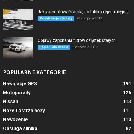
Jak zamontować ramkę do tablicy rejestracyjnej
24 sierpnia 2017
Modyfikacje i tuning
Objawy zapchania filtrów cząstek stałych
6 września 2017
Części i akcesoria
POPULARNE KATEGORIE
Nawigacje GPS
194
Motoporady
126
Nissan
113
Noże i ostrza noży
111
Nawożenie
110
Obsługa silnika
82