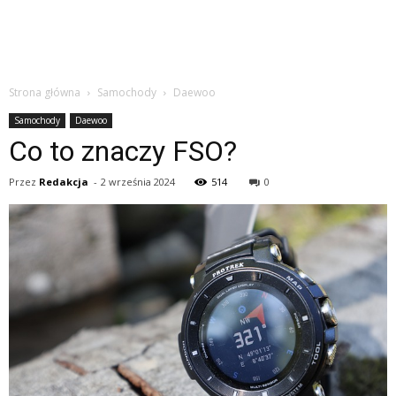
Strona główna
Samochody
Daewoo
Samochody
Daewoo
Co to znaczy FSO?
Przez
Redakcja
-
2 września 2024
514
0