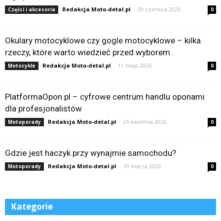
Redakcja Moto-detal.pl
-
29 czerwca 2026
Części i akcesoria
0
Okulary motocyklowe czy gogle motocyklowe – kilka
rzeczy, które warto wiedzieć przed wyborem
Redakcja Moto-detal.pl
-
11 maja 2026
Motocykle
0
PlatformaOpon.pl – cyfrowe centrum handlu oponami
dla profesjonalistów
Redakcja Moto-detal.pl
-
26 kwietnia 2026
Motoporady
0
Gdzie jest haczyk przy wynajmie samochodu?
Redakcja Moto-detal.pl
-
10 marca 2026
Motoporady
0
Kategorie