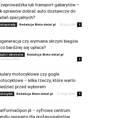
rzeprowadzka lub transport gabarytów –
ak sprawnie dobrać auto dostawcze do
adań specjalnych?
Redakcja Moto-detal.pl
-
28 lipca 2026
otoporady
0
egeneracja czy wymiana skrzyni biegów
 co bardziej się opłaca?
Redakcja Moto-detal.pl
-
zęści i akcesoria
 czerwca 2026
0
kulary motocyklowe czy gogle
otocyklowe – kilka rzeczy, które warto
iedzieć przed wyborem
Redakcja Moto-detal.pl
-
11 maja 2026
otocykle
0
latformaOpon.pl – cyfrowe centrum
andlu oponami dla profesjonalistów