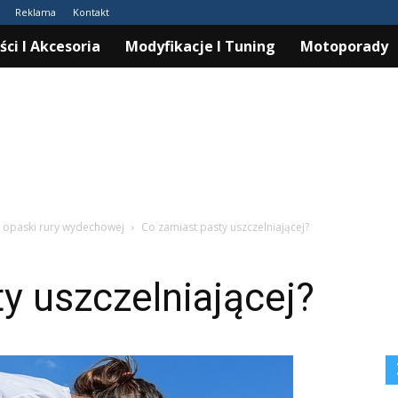
Reklama
Kontakt
ści I Akcesoria
Modyfikacje I Tuning
Motoporady
, opaski rury wydechowej
Co zamiast pasty uszczelniającej?
y uszczelniającej?