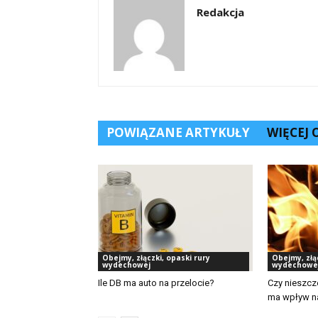
Redakcja
POWIĄZANE ARTYKUŁY
WIĘCEJ
Obejmy, złączki, opaski rury
Obejmy, złą
wydechowej
wydechowe
Ile DB ma auto na przelocie?
Czy nieszcz
ma wpływ na