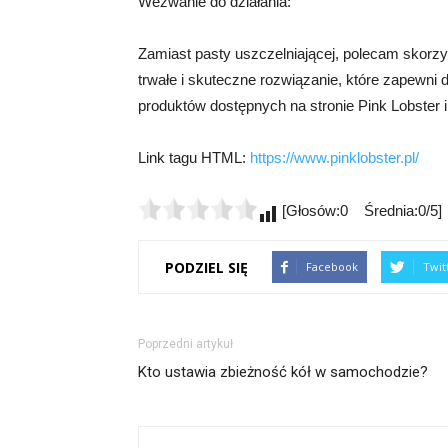
Wezwanie do działania:
Zamiast pasty uszczelniającej, polecam skorzys
trwałe i skuteczne rozwiązanie, które zapewn
produktów dostępnych na stronie Pink Lobster i
Link tagu HTML:
https://www.pinklobster.pl/
[Głosów:0 Średnia:0/5]
PODZIEL SIĘ
Facebook
Twit
Poprzedni artykuł
Kto ustawia zbieżność kół w samochodzie?