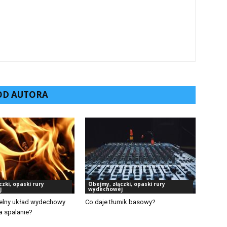
 OD AUTORA
czki, opaski rury
Obejmy, złączki, opaski rury
j
wydechowej
elny układ wydechowy
Co daje tłumik basowy?
 spalanie?