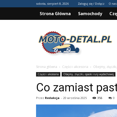
sobota, sierpień 8, 2026
Zaloguj się / Dołącz
O nas
Strona Główna
Samochody
Czę
Moto-
detal.pl
Strona główna
Części i akcesoria
Obejmy, złączki
Części i akcesoria
Obejmy, złączki, opaski rury wydechowej
Co zamiast past
Przez
Redakcja
-
20 września 2025
356
0