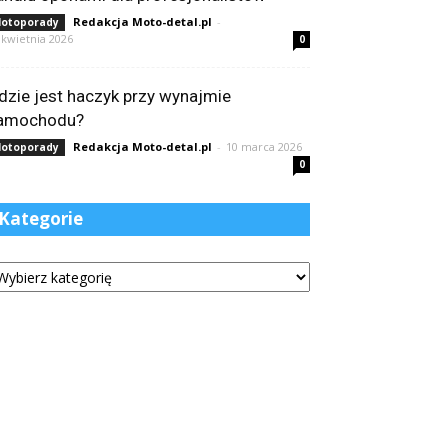
Redakcja Moto-detal.pl
-
otoporady
 kwietnia 2026
0
dzie jest haczyk przy wynajmie
amochodu?
Redakcja Moto-detal.pl
-
10 marca 2026
otoporady
0
Kategorie
tegorie