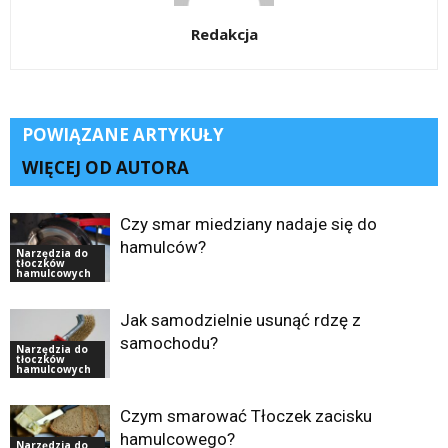
Redakcja
POWIĄZANE ARTYKUŁY
WIĘCEJ OD AUTORA
Czy smar miedziany nadaje się do
hamulców?
Narzędzia do
tłoczków
hamulcowych
Jak samodzielnie usunąć rdzę z
samochodu?
Narzędzia do
tłoczków
hamulcowych
Czym smarować Tłoczek zacisku
hamulcowego?
Narzędzia do