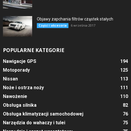
Objawy zapchania filtrów cząstek stałych
6 września 2017
Części i akcesoria
POPULARNE KATEGORIE
Nawigacje GPS
194
Motoporady
125
Nissan
113
Noże i ostrza noży
111
Nawożenie
110
Obsługa silnika
82
Obsługa klimatyzacji samochodowej
76
Narzędzia do wahaczy i tulei
75