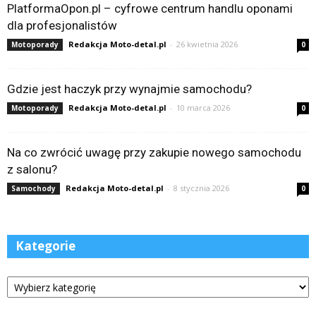
PlatformaOpon.pl – cyfrowe centrum handlu oponami
dla profesjonalistów
Redakcja Moto-detal.pl
-
26 kwietnia 2026
Motoporady
0
Gdzie jest haczyk przy wynajmie samochodu?
Redakcja Moto-detal.pl
-
10 marca 2026
Motoporady
0
Na co zwrócić uwagę przy zakupie nowego samochodu
z salonu?
Redakcja Moto-detal.pl
-
8 stycznia 2026
Samochody
0
Kategorie
Kategorie