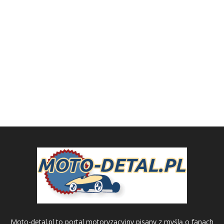
Moto-detal.pl to portal motoryzacyjny pisany z myślą o fanach