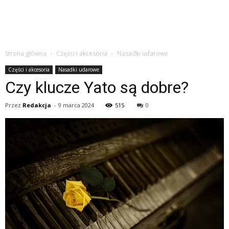
Strona główna
Części i akcesoria
Nasadki udarowe
Części i akcesoria
Nasadki udarowe
Czy klucze Yato są dobre?
Przez
Redakcja
-
9 marca 2024
515
0