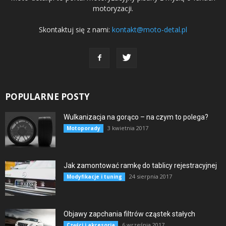
motoryzacji.
Skontaktuj się z nami:
kontakt@moto-detal.pl
POPULARNE POSTY
Wulkanizacja na gorąco – na czym to polega?
3 kwietnia 2017
Motoporady
Jak zamontować ramkę do tablicy rejestracyjnej
24 sierpnia 2017
Modyfikacje i tuning
Objawy zapchania filtrów cząstek stałych
6 września 2017
Części i akcesoria