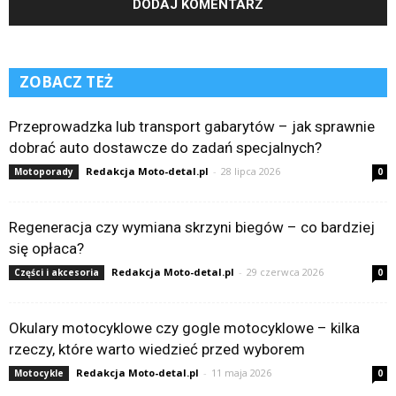
ZOBACZ TEŻ
Przeprowadzka lub transport gabarytów – jak sprawnie
dobrać auto dostawcze do zadań specjalnych?
Redakcja Moto-detal.pl
-
28 lipca 2026
Motoporady
0
Regeneracja czy wymiana skrzyni biegów – co bardziej
się opłaca?
Redakcja Moto-detal.pl
-
29 czerwca 2026
Części i akcesoria
0
Okulary motocyklowe czy gogle motocyklowe – kilka
rzeczy, które warto wiedzieć przed wyborem
Redakcja Moto-detal.pl
-
11 maja 2026
Motocykle
0