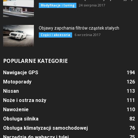
24 sierpnia 2017
Modyfikacje i tuning
Objawy zapchania filtrów cząstek stałych
6 września 2017
Części i akcesoria
POPULARNE KATEGORIE
Nawigacje GPS
194
Motoporady
126
Nissan
113
Noże i ostrza noży
111
Nawożenie
110
Obsługa silnika
82
Obsługa klimatyzacji samochodowej
76
Narzędzia do wahaczy i tulei
75