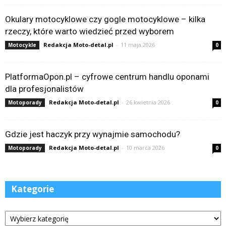
Okulary motocyklowe czy gogle motocyklowe – kilka
rzeczy, które warto wiedzieć przed wyborem
Redakcja Moto-detal.pl
-
11 maja 2026
Motocykle
0
PlatformaOpon.pl – cyfrowe centrum handlu oponami
dla profesjonalistów
Redakcja Moto-detal.pl
-
26 kwietnia 2026
Motoporady
0
Gdzie jest haczyk przy wynajmie samochodu?
Redakcja Moto-detal.pl
-
10 marca 2026
Motoporady
0
Kategorie
Kategorie