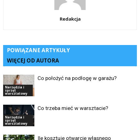
Redakcja
POWIĄZANE ARTYKUŁY
WIĘCEJ OD AUTORA
Co położyć na podłogę w garażu?
Narzędzia i
sprzęt
warsztatowy
Co trzeba mieć w warsztacie?
Narzędzia i
sprzęt
warsztatowy
Ile kosztuje otwarcie własnego