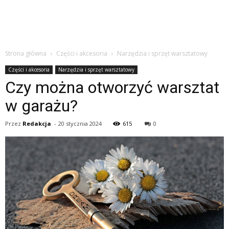
Strona główna
Części i akcesoria
Narzędzia i sprzęt warsztatowy
Części i akcesoria
Narzędzia i sprzęt warsztatowy
Czy można otworzyć warsztat
w garażu?
Przez
Redakcja
-
20 stycznia 2024
615
0