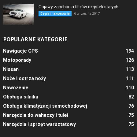
Objawy zapchania filtrów cząstek stałych
6 września 2017
Części i akcesoria
POPULARNE KATEGORIE
Nawigacje GPS
194
Motoporady
126
Nissan
113
Noże i ostrza noży
111
Nawożenie
110
Obsługa silnika
82
Obsługa klimatyzacji samochodowej
76
Narzędzia do wahaczy i tulei
75
Narzędzia i sprzęt warsztatowy
75