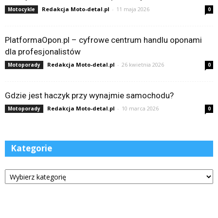
Redakcja Moto-detal.pl
-
11 maja 2026
Motocykle
0
PlatformaOpon.pl – cyfrowe centrum handlu oponami
dla profesjonalistów
Redakcja Moto-detal.pl
-
26 kwietnia 2026
Motoporady
0
Gdzie jest haczyk przy wynajmie samochodu?
Redakcja Moto-detal.pl
-
10 marca 2026
Motoporady
0
Kategorie
Kategorie