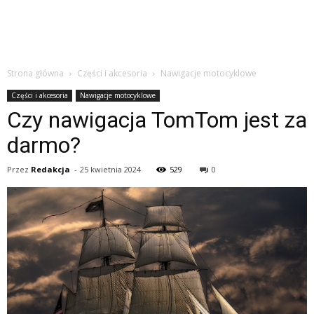
Strona główna
Części i akcesoria
Nawigacje motocyklowe
Części i akcesoria
Nawigacje motocyklowe
Czy nawigacja TomTom jest za
darmo?
Przez
Redakcja
-
25 kwietnia 2024
529
0