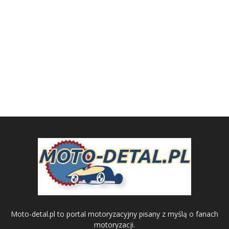
Moto-detal.pl to portal motoryzacyjny pisany z myślą o fanach
motoryzacji.