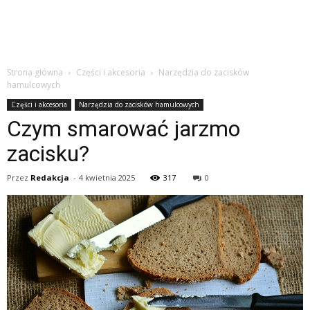
Strona główna
Części i akcesoria
Narzędzia do zacisków
hamulcowych
Części i akcesoria
Narzędzia do zacisków hamulcowych
Czym smarować jarzmo
zacisku?
Przez
Redakcja
-
4 kwietnia 2025
317
0