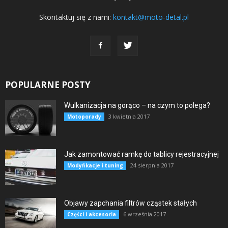
Skontaktuj się z nami:
kontakt@moto-detal.pl
POPULARNE POSTY
Wulkanizacja na gorąco – na czym to polega?
3 kwietnia 2017
Motoporady
Jak zamontować ramkę do tablicy rejestracyjnej
24 sierpnia 2017
Modyfikacje i tuning
Objawy zapchania filtrów cząstek stałych
6 września 2017
Części i akcesoria