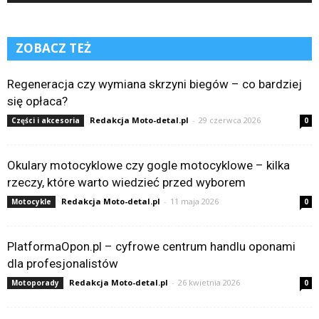
ZOBACZ TEŻ
Regeneracja czy wymiana skrzyni biegów – co bardziej
się opłaca?
Redakcja Moto-detal.pl
-
29 czerwca 2026
Części i akcesoria
0
Okulary motocyklowe czy gogle motocyklowe – kilka
rzeczy, które warto wiedzieć przed wyborem
Redakcja Moto-detal.pl
-
11 maja 2026
Motocykle
0
PlatformaOpon.pl – cyfrowe centrum handlu oponami
dla profesjonalistów
Redakcja Moto-detal.pl
-
26 kwietnia 2026
Motoporady
0