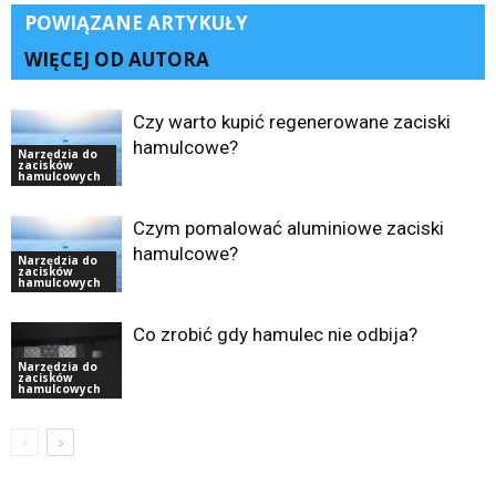
POWIĄZANE ARTYKUŁY
WIĘCEJ OD AUTORA
Czy warto kupić regenerowane zaciski
hamulcowe?
Narzędzia do
zacisków
hamulcowych
Czym pomalować aluminiowe zaciski
hamulcowe?
Narzędzia do
zacisków
hamulcowych
Co zrobić gdy hamulec nie odbija?
Narzędzia do
zacisków
hamulcowych