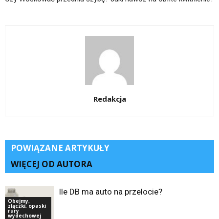
Redakcja
POWIĄZANE ARTYKUŁY
WIĘCEJ OD AUTORA
Ile DB ma auto na przelocie?
Obejmy,
złączki, opaski
rury
wydechowej