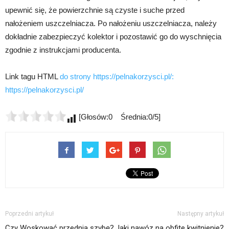
upewnić się, że powierzchnie są czyste i suche przed
nałożeniem uszczelniacza. Po nałożeniu uszczelniacza, należy
dokładnie zabezpieczyć kolektor i pozostawić go do wyschnięcia
zgodnie z instrukcjami producenta.
Link tagu HTML
do strony https://pelnakorzysci.pl/:
https://pelnakorzysci.pl/
[Głosów:0 Średnia:0/5]
Poprzedni artykuł
Następny artykuł
Czy Woskować przednia szybę?
Jaki nawóz na obfite kwitnienie?