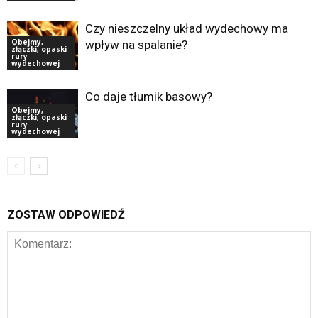
Czy nieszczelny układ wydechowy ma
Obejmy,
wpływ na spalanie?
złączki, opaski
rury
wydechowej
Co daje tłumik basowy?
Obejmy,
złączki, opaski
rury
wydechowej
ZOSTAW ODPOWIEDŹ