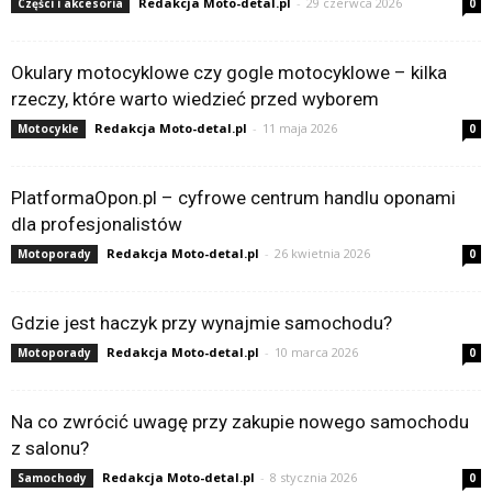
Redakcja Moto-detal.pl
-
29 czerwca 2026
Części i akcesoria
0
Okulary motocyklowe czy gogle motocyklowe – kilka
rzeczy, które warto wiedzieć przed wyborem
Redakcja Moto-detal.pl
-
11 maja 2026
Motocykle
0
PlatformaOpon.pl – cyfrowe centrum handlu oponami
dla profesjonalistów
Redakcja Moto-detal.pl
-
26 kwietnia 2026
Motoporady
0
Gdzie jest haczyk przy wynajmie samochodu?
Redakcja Moto-detal.pl
-
10 marca 2026
Motoporady
0
Na co zwrócić uwagę przy zakupie nowego samochodu
z salonu?
Redakcja Moto-detal.pl
-
8 stycznia 2026
Samochody
0