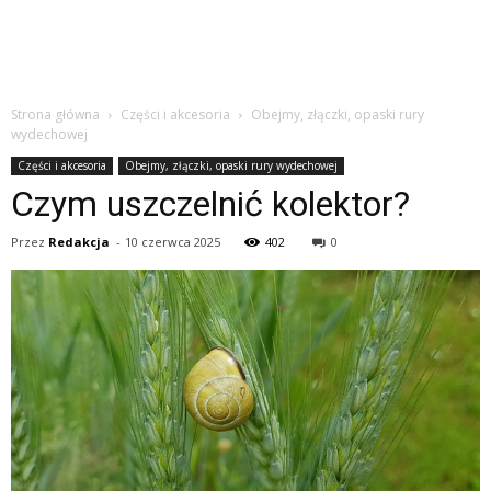
Strona główna
Części i akcesoria
Obejmy, złączki, opaski rury
wydechowej
Części i akcesoria
Obejmy, złączki, opaski rury wydechowej
Czym uszczelnić kolektor?
Przez
Redakcja
-
10 czerwca 2025
402
0