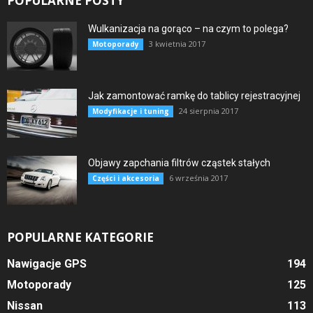
POPULARNE POSTY
Wulkanizacja na gorąco – na czym to polega?
3 kwietnia 2017
Motoporady
Jak zamontować ramkę do tablicy rejestracyjnej
24 sierpnia 2017
Modyfikacje i tuning
Objawy zapchania filtrów cząstek stałych
6 września 2017
Części i akcesoria
POPULARNE KATEGORIE
Nawigacje GPS
194
Motoporady
125
Nissan
113