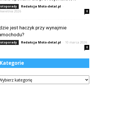
Redakcja Moto-detal.pl
-
otoporady
 kwietnia 2026
0
dzie jest haczyk przy wynajmie
amochodu?
Redakcja Moto-detal.pl
-
10 marca 2026
otoporady
0
Kategorie
tegorie