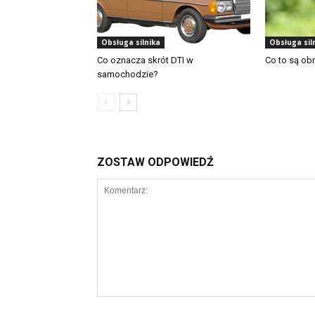
Obsługa silnika
Obsługa sil
Co oznacza skrót DTI w
Co to są obr
samochodzie?
ZOSTAW ODPOWIEDŹ