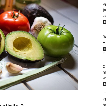
P
j
z
M
R
–
C
29
O
m
w
M
P
h