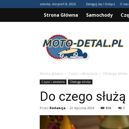
sobota, sierpień 8, 2026
Zaloguj się / Dołącz
O nas
Strona Główna
Samochody
Czę
Moto-
detal.pl
Strona główna
Części i akcesoria
Obsługa silnika
Części i akcesoria
Obsługa silnika
Do czego służą 
Przez
Redakcja
-
22 stycznia 2024
854
0