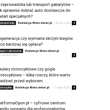
rzeprowadzka lub transport gabarytów –
ak sprawnie dobrać auto dostawcze do
adań specjalnych?
Redakcja Moto-detal.pl
-
28 lipca 2026
otoporady
0
egeneracja czy wymiana skrzyni biegów
 co bardziej się opłaca?
Redakcja Moto-detal.pl
-
zęści i akcesoria
 czerwca 2026
0
kulary motocyklowe czy gogle
otocyklowe – kilka rzeczy, które warto
iedzieć przed wyborem
Redakcja Moto-detal.pl
-
11 maja 2026
otocykle
0
latformaOpon.pl – cyfrowe centrum
andlu oponami dla profesjonalistów