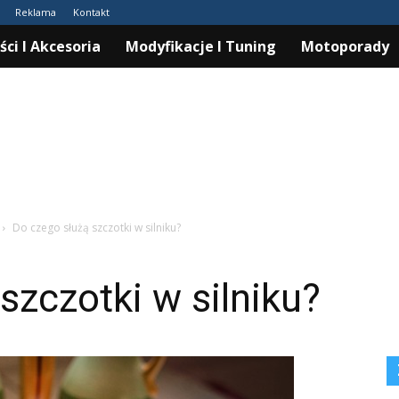
Reklama
Kontakt
ści I Akcesoria
Modyfikacje I Tuning
Motoporady
Do czego służą szczotki w silniku?
szczotki w silniku?