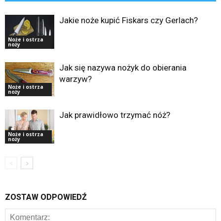
Jakie noże kupić Fiskars czy Gerlach?
Noże i ostrza
noży
Jak się nazywa nożyk do obierania
warzyw?
Noże i ostrza
noży
Jak prawidłowo trzymać nóż?
Noże i ostrza
noży
ZOSTAW ODPOWIEDŹ