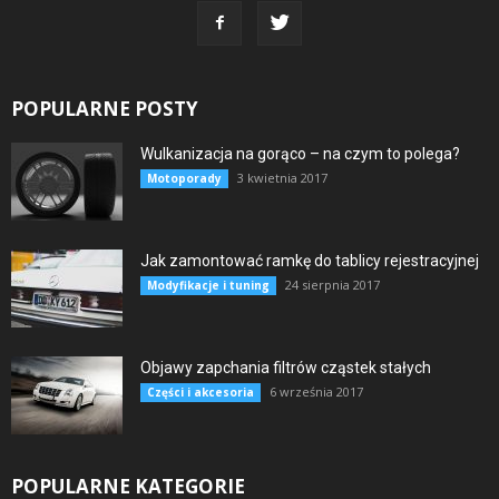
POPULARNE POSTY
Wulkanizacja na gorąco – na czym to polega?
3 kwietnia 2017
Motoporady
Jak zamontować ramkę do tablicy rejestracyjnej
24 sierpnia 2017
Modyfikacje i tuning
Objawy zapchania filtrów cząstek stałych
6 września 2017
Części i akcesoria
POPULARNE KATEGORIE