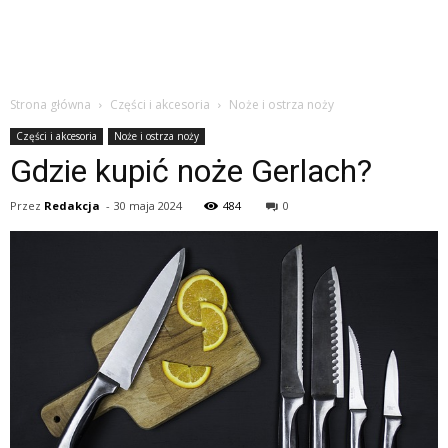
Strona główna
Części i akcesoria
Noże i ostrza noży
Części i akcesoria
Noże i ostrza noży
Gdzie kupić noże Gerlach?
Przez
Redakcja
-
30 maja 2024
484
0