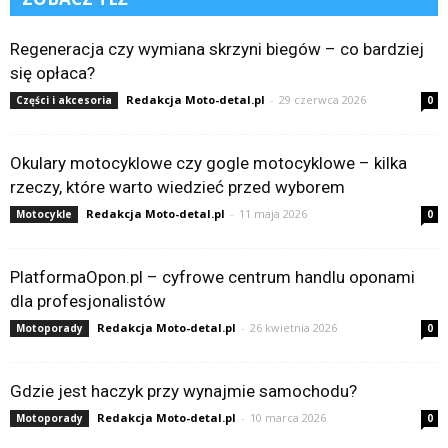
Regeneracja czy wymiana skrzyni biegów – co bardziej
się opłaca?
Redakcja Moto-detal.pl
-
29 czerwca 2026
Części i akcesoria
0
Okulary motocyklowe czy gogle motocyklowe – kilka
rzeczy, które warto wiedzieć przed wyborem
Redakcja Moto-detal.pl
-
11 maja 2026
Motocykle
0
PlatformaOpon.pl – cyfrowe centrum handlu oponami
dla profesjonalistów
Redakcja Moto-detal.pl
-
26 kwietnia 2026
Motoporady
0
Gdzie jest haczyk przy wynajmie samochodu?
Redakcja Moto-detal.pl
-
10 marca 2026
Motoporady
0