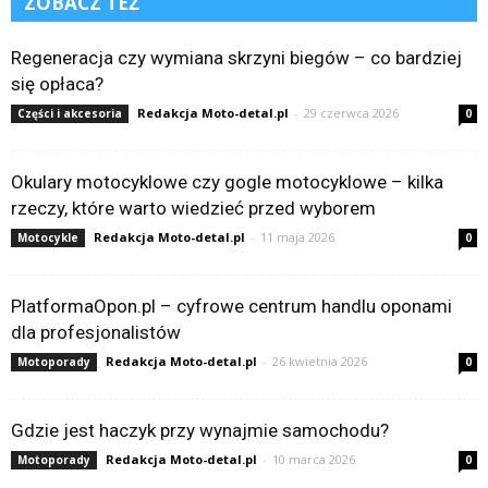
ZOBACZ TEŻ
Regeneracja czy wymiana skrzyni biegów – co bardziej
się opłaca?
Redakcja Moto-detal.pl
-
29 czerwca 2026
Części i akcesoria
0
Okulary motocyklowe czy gogle motocyklowe – kilka
rzeczy, które warto wiedzieć przed wyborem
Redakcja Moto-detal.pl
-
11 maja 2026
Motocykle
0
PlatformaOpon.pl – cyfrowe centrum handlu oponami
dla profesjonalistów
Redakcja Moto-detal.pl
-
26 kwietnia 2026
Motoporady
0
Gdzie jest haczyk przy wynajmie samochodu?
Redakcja Moto-detal.pl
-
10 marca 2026
Motoporady
0