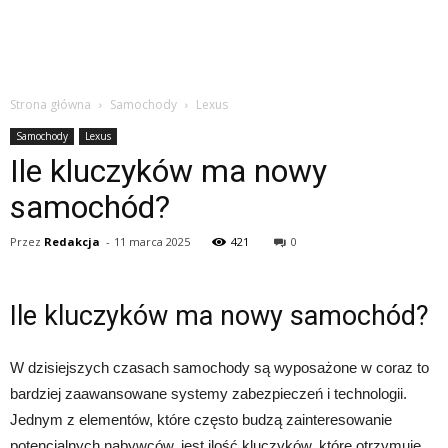
Strona główna
Samochody
Lexus
Samochody
Lexus
Ile kluczyków ma nowy
samochód?
Przez
Redakcja
-
11 marca 2025
421
0
Ile kluczyków ma nowy samochód?
W dzisiejszych czasach samochody są wyposażone w coraz to
bardziej zaawansowane systemy zabezpieczeń i technologii.
Jednym z elementów, które często budzą zainteresowanie
potencjalnych nabywców, jest ilość kluczyków, które otrzymuje