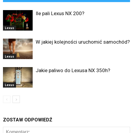
Ile pali Lexus NX 200?
Lexus
W jakiej kolejności uruchomić samochód?
Lexus
Jakie paliwo do Lexusa NX 350h?
Lexus
ZOSTAW ODPOWIEDŹ