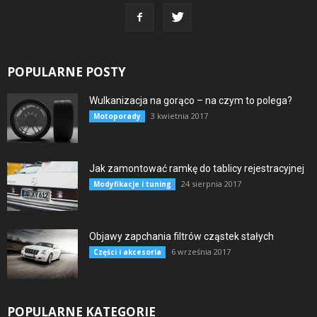
POPULARNE POSTY
Wulkanizacja na gorąco – na czym to polega?
3 kwietnia 2017
Motoporady
Jak zamontować ramkę do tablicy rejestracyjnej
24 sierpnia 2017
Modyfikacje i tuning
Objawy zapchania filtrów cząstek stałych
6 września 2017
Części i akcesoria
POPULARNE KATEGORIE