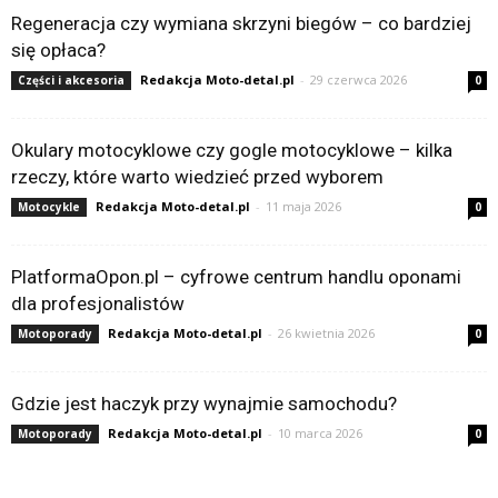
Regeneracja czy wymiana skrzyni biegów – co bardziej
się opłaca?
Redakcja Moto-detal.pl
-
29 czerwca 2026
Części i akcesoria
0
Okulary motocyklowe czy gogle motocyklowe – kilka
rzeczy, które warto wiedzieć przed wyborem
Redakcja Moto-detal.pl
-
11 maja 2026
Motocykle
0
PlatformaOpon.pl – cyfrowe centrum handlu oponami
dla profesjonalistów
Redakcja Moto-detal.pl
-
26 kwietnia 2026
Motoporady
0
Gdzie jest haczyk przy wynajmie samochodu?
Redakcja Moto-detal.pl
-
10 marca 2026
Motoporady
0