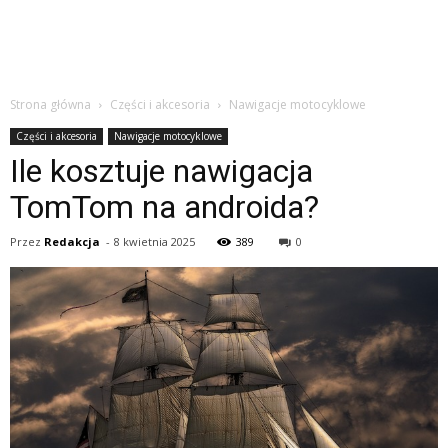
Strona główna
Części i akcesoria
Nawigacje motocyklowe
Części i akcesoria
Nawigacje motocyklowe
Ile kosztuje nawigacja
TomTom na androida?
Przez
Redakcja
-
8 kwietnia 2025
389
0