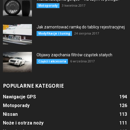
3 kwietnia 2017
Motoporady
Jak zamontować ramkę do tablicy rejestracyjnej
24 sierpnia 2017
Modyfikacje i tuning
Objawy zapchania filtrów cząstek stałych
6 września 2017
Części i akcesoria
POPULARNE KATEGORIE
Nawigacje GPS
194
Motoporady
126
Nissan
113
Noże i ostrza noży
111