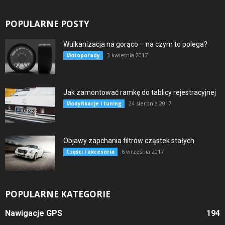
POPULARNE POSTY
Wulkanizacja na gorąco – na czym to polega?
3 kwietnia 2017
Motoporady
Jak zamontować ramkę do tablicy rejestracyjnej
24 sierpnia 2017
Modyfikacje i tuning
Objawy zapchania filtrów cząstek stałych
6 września 2017
Części i akcesoria
POPULARNE KATEGORIE
Nawigacje GPS
194