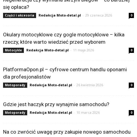
się opłaca?
Redakcja Moto-detal.pl
-
29 czerwca 2026
Części i akcesoria
0
Okulary motocyklowe czy gogle motocyklowe – kilka
rzeczy, które warto wiedzieć przed wyborem
Redakcja Moto-detal.pl
-
11 maja 2026
Motocykle
0
PlatformaOpon.pl – cyfrowe centrum handlu oponami
dla profesjonalistów
Redakcja Moto-detal.pl
-
26 kwietnia 2026
Motoporady
0
Gdzie jest haczyk przy wynajmie samochodu?
Redakcja Moto-detal.pl
-
10 marca 2026
Motoporady
0
Na co zwrócić uwagę przy zakupie nowego samochodu