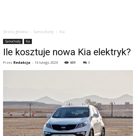
Strona główna
Samochody
Kia
Samochody
Kia
Ile kosztuje nowa Kia elektryk?
Przez
Redakcja
-
16 lutego 2024
609
0