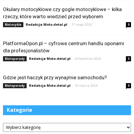
Okulary motocyklowe czy gogle motocyklowe – kilka
rzeczy, które warto wiedzieć przed wyborem
Redakcja Moto-detal.pl
-
11 maja 2026
Motocykle
0
PlatformaOpon.pl – cyfrowe centrum handlu oponami
dla profesjonalistów
Redakcja Moto-detal.pl
-
26 kwietnia 2026
Motoporady
0
Gdzie jest haczyk przy wynajmie samochodu?
Redakcja Moto-detal.pl
-
10 marca 2026
Motoporady
0
Kategorie
Kategorie