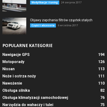
24 sierpnia 2017
Modyfikacje i tuning
Objawy zapchania filtrów cząstek stałych
6 września 2017
Części i akcesoria
POPULARNE KATEGORIE
Nawigacje GPS
194
Motoporady
126
Nissan
113
Noże i ostrza noży
111
Nawożenie
110
Obsługa silnika
82
Obsługa klimatyzacji samochodowej
76
Narzędzia do wahaczy i tulei
75