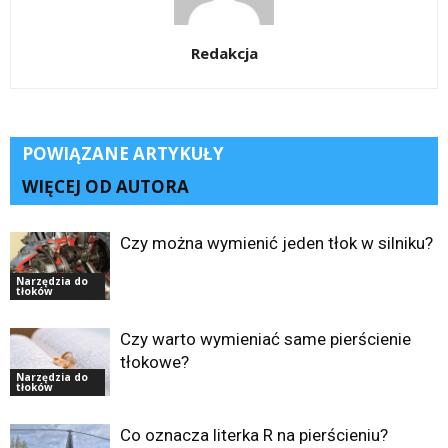
Redakcja
POWIĄZANE ARTYKUŁY
WIĘCEJ OD AUTORA
Czy można wymienić jeden tłok w silniku?
Narzędzia do
tłoków
Czy warto wymieniać same pierścienie
tłokowe?
Narzędzia do
tłoków
Co oznacza literka R na pierścieniu?