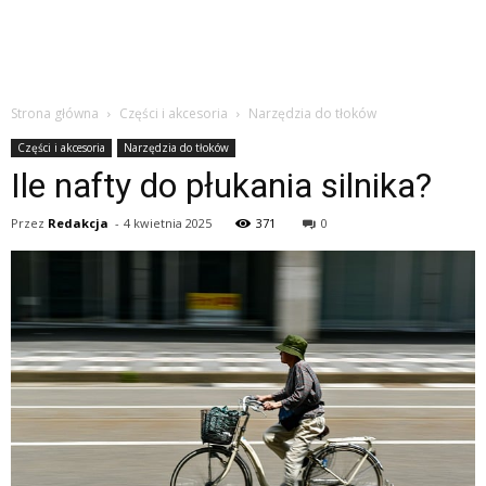
Strona główna
Części i akcesoria
Narzędzia do tłoków
Części i akcesoria
Narzędzia do tłoków
Ile nafty do płukania silnika?
Przez
Redakcja
-
4 kwietnia 2025
371
0