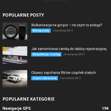
POPULARNE POSTY
Wulkanizacja na gorąco – na czym to polega?
3 kwietnia 2017
Motoporady
Jak zamontować ramkę do tablicy rejestracyjnej
24 sierpnia 2017
Modyfikacje i tuning
Objawy zapchania filtrów cząstek stałych
6 września 2017
Części i akcesoria
POPULARNE KATEGORIE
Nawigacje GPS
194