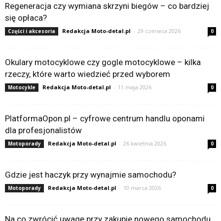
Regeneracja czy wymiana skrzyni biegów – co bardziej
się opłaca?
Redakcja Moto-detal.pl
-
29 czerwca 2026
Części i akcesoria
0
Okulary motocyklowe czy gogle motocyklowe – kilka
rzeczy, które warto wiedzieć przed wyborem
Redakcja Moto-detal.pl
-
11 maja 2026
Motocykle
0
PlatformaOpon.pl – cyfrowe centrum handlu oponami
dla profesjonalistów
Redakcja Moto-detal.pl
-
26 kwietnia 2026
Motoporady
0
Gdzie jest haczyk przy wynajmie samochodu?
Redakcja Moto-detal.pl
-
10 marca 2026
Motoporady
0
Na co zwrócić uwagę przy zakupie nowego samochodu