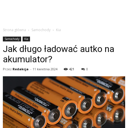
Strona główna
Samochody
Kia
Samochody
Kia
Jak długo ładować autko na
akumulator?
Przez
Redakcja
-
11 kwietnia 2024
421
0