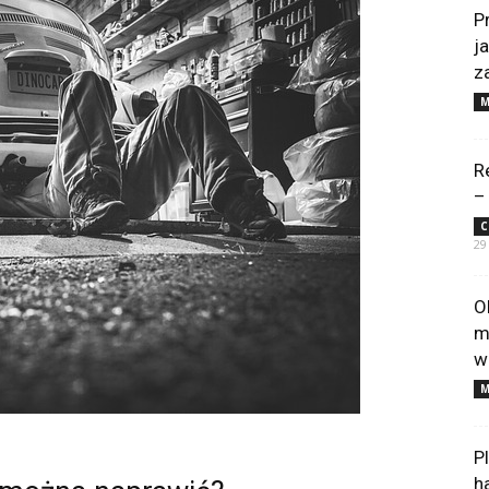
P
j
z
M
R
–
C
29
O
m
w
M
P
h