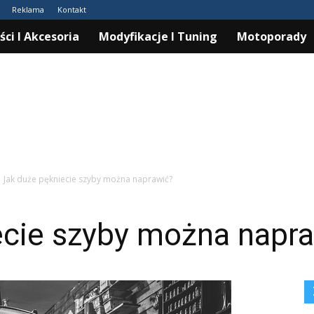
Reklama
Kontakt
ści I Akcesoria
Modyfikacje I Tuning
Motoporady
Jak duże pękniecie szyby można naprawić?
ecie szyby można napr