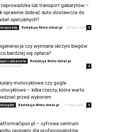
rzeprowadzka lub transport gabarytów –
ak sprawnie dobrać auto dostawcze do
adań specjalnych?
Redakcja Moto-detal.pl
-
28 lipca 2026
otoporady
0
egeneracja czy wymiana skrzyni biegów
 co bardziej się opłaca?
Redakcja Moto-detal.pl
-
zęści i akcesoria
 czerwca 2026
0
kulary motocyklowe czy gogle
otocyklowe – kilka rzeczy, które warto
iedzieć przed wyborem
Redakcja Moto-detal.pl
-
11 maja 2026
otocykle
0
latformaOpon.pl – cyfrowe centrum
andlu oponami dla profesjonalistów