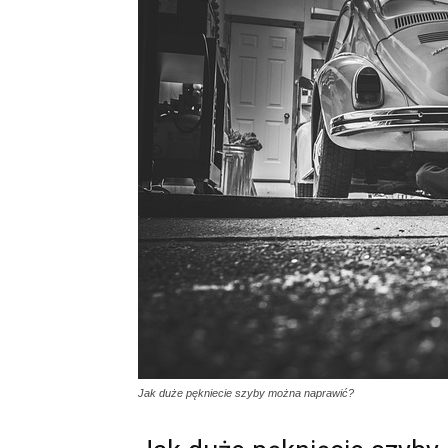
Jak duże pękniecie szyby można naprawić?