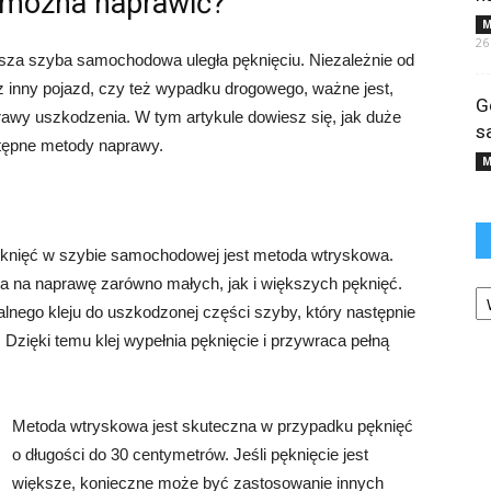
 można naprawić?
M
26
 nasza szyba samochodowa uległa pęknięciu. Niezależnie od
ez inny pojazd, czy też wypadku drogowego, ważne jest,
G
prawy uszkodzenia. W tym artykule dowiesz się, jak duże
s
stępne metody naprawy.
M
ęknięć w szybie samochodowej jest metoda wtryskowa.
ala na naprawę zarówno małych, jak i większych pęknięć.
Ka
lnego kleju do uszkodzonej części szyby, który następnie
zięki temu klej wypełnia pęknięcie i przywraca pełną
Metoda wtryskowa jest skuteczna w przypadku pęknięć
o długości do 30 centymetrów. Jeśli pęknięcie jest
większe, konieczne może być zastosowanie innych