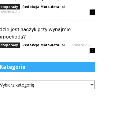
Redakcja Moto-detal.pl
-
otoporady
 kwietnia 2026
0
dzie jest haczyk przy wynajmie
amochodu?
Redakcja Moto-detal.pl
-
10 marca 2026
otoporady
0
Kategorie
tegorie