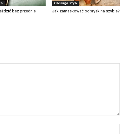
yb
Obsługa szyb
eździć bez przedniej
Jak zamaskować odprysk na szybie?