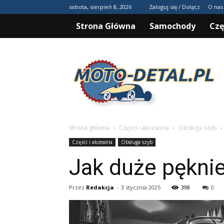
sobota, sierpień 8, 2026
Zaloguj się / Dołącz
O nas
Strona Główna
Samochody
Czę
Moto-
detal.pl
Strona główna
Części i akcesoria
Obsługa szyb
Części i akcesoria
Obsługa szyb
Jak duże pękni
Przez
Redakcja
-
3 stycznia 2025
398
0