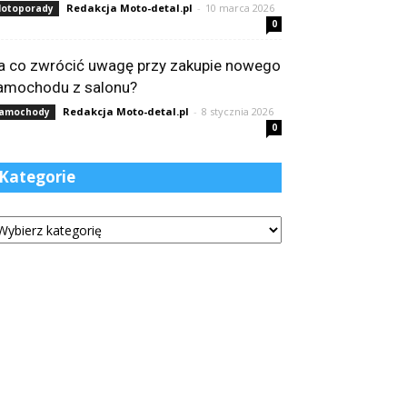
Redakcja Moto-detal.pl
-
10 marca 2026
otoporady
0
a co zwrócić uwagę przy zakupie nowego
amochodu z salonu?
Redakcja Moto-detal.pl
-
8 stycznia 2026
amochody
0
Kategorie
tegorie