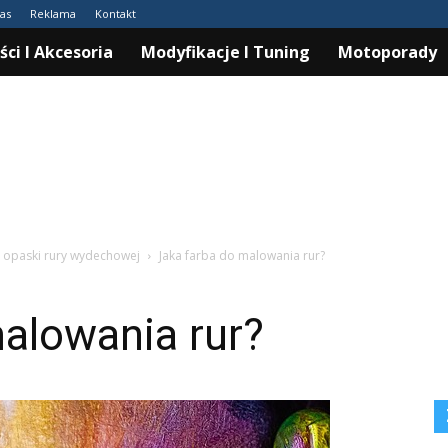
as
Reklama
Kontakt
ści I Akcesoria
Modyfikacje I Tuning
Motoporady
, opaski rury wydechowej
Jaka farba do malowania rur?
alowania rur?