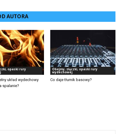
 OD AUTORA
czki, opaski rury
Obejmy, złączki, opaski rury
j
wydechowej
elny układ wydechowy
Co daje tłumik basowy?
 spalanie?