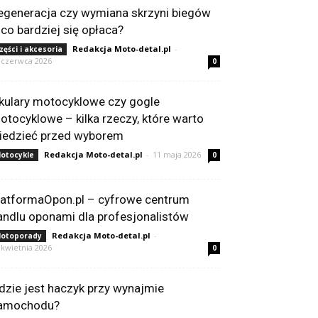
egeneracja czy wymiana skrzyni biegów
 co bardziej się opłaca?
Redakcja Moto-detal.pl
-
zęści i akcesoria
 czerwca 2026
0
kulary motocyklowe czy gogle
otocyklowe – kilka rzeczy, które warto
iedzieć przed wyborem
Redakcja Moto-detal.pl
-
11 maja 2026
otocykle
0
latformaOpon.pl – cyfrowe centrum
andlu oponami dla profesjonalistów
Redakcja Moto-detal.pl
-
otoporady
 kwietnia 2026
0
dzie jest haczyk przy wynajmie
amochodu?