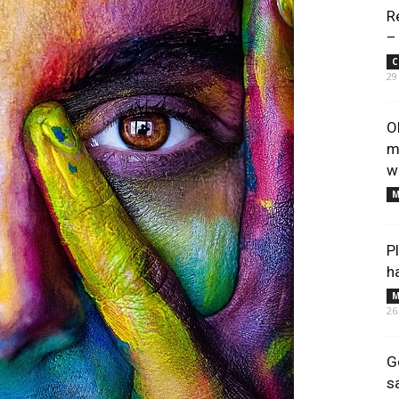
R
–
C
29
O
m
w
M
P
h
M
26
G
s