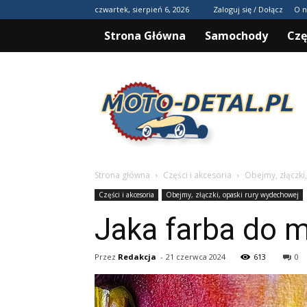
czwartek, sierpień 6, 2026
Zaloguj się / Dołącz
O n
Strona Główna
Samochody
Czę
Moto-
detal.pl
Strona główna
Części i akcesoria
Obejmy, złączki
Części i akcesoria
Obejmy, złączki, opaski rury wydechowej
Jaka farba do m
Przez
Redakcja
-
21 czerwca 2024
613
0