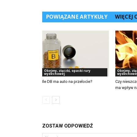
POWIĄZANE ARTYKUŁY
WIĘCEJ
Obejmy, złączki, opaski rury
Obejmy, złą
wydechowej
wydechowe
Ile DB ma auto na przelocie?
Czy nieszcz
ma wpływ na
ZOSTAW ODPOWIEDŹ