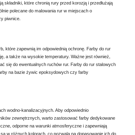
ą składniki, które chronią rury przed korozją i przedłużają
ólnie polecane do malowania rur w miejscach o
zy piwnice.
b, które zapewnią im odpowiednią ochronę. Farby do rur
ję, a także na wysokie temperatury. Ważne jest również,
ać się do ewentualnych ruchów rur. Farby do rur stalowych
farby na bazie żywic epoksydowych czy farby
ch wodno-kanalizacyjnych. Aby odpowiednio
ników zewnętrznych, warto zastosować farby dedykowane
czne, odporne na warunki atmosferyczne i zapewniają
są w różnych kolorach, co pozwala na dopasowanie ich do