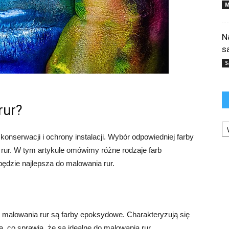
M
N
s
S
rur?
Ka
onserwacji i ochrony instalacji. Wybór odpowiedniej farby
 rur. W tym artykule omówimy różne rodzaje farb
będzie najlepsza do malowania rur.
 malowania rur są farby epoksydowe. Charakteryzują się
, co sprawia, że są idealne do malowania rur