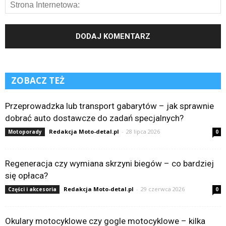
ZOBACZ TEŻ
Przeprowadzka lub transport gabarytów – jak sprawnie
dobrać auto dostawcze do zadań specjalnych?
Redakcja Moto-detal.pl
-
28 lipca 2026
Motoporady
0
Regeneracja czy wymiana skrzyni biegów – co bardziej
się opłaca?
Redakcja Moto-detal.pl
-
29 czerwca 2026
Części i akcesoria
0
Okulary motocyklowe czy gogle motocyklowe – kilka