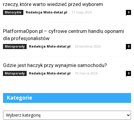
rzeczy, które warto wiedzieć przed wyborem
Redakcja Moto-detal.pl
-
11 maja 2026
Motocykle
0
PlatformaOpon.pl – cyfrowe centrum handlu oponami
dla profesjonalistów
Redakcja Moto-detal.pl
-
26 kwietnia 2026
Motoporady
0
Gdzie jest haczyk przy wynajmie samochodu?
Redakcja Moto-detal.pl
-
10 marca 2026
Motoporady
0
Kategorie
Kategorie