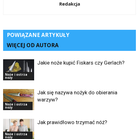
Redakcja
POWIĄZANE ARTYKUŁY
WIĘCEJ OD AUTORA
Jakie noże kupić Fiskars czy Gerlach?
Noże i ostrza
noży
Jak się nazywa nożyk do obierania
warzyw?
Noże i ostrza
noży
Jak prawidłowo trzymać nóż?
Noże i ostrza
noży