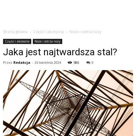
Strona główna
Części i akcesoria
Noże i ostrza noży
Części i akcesoria
Noże i ostrza noży
Jaka jest najtwardsza stal?
Przez
Redakcja
-
26 kwietnia 2024
586
0