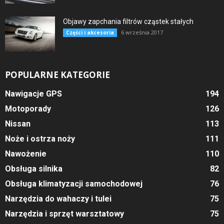
Objawy zapchania filtrów cząstek stałych
6 września 2017
Części i akcesoria
POPULARNE KATEGORIE
Nawigacje GPS
194
Motoporady
126
Nissan
113
Noże i ostrza noży
111
Nawożenie
110
Obsługa silnika
82
Obsługa klimatyzacji samochodowej
76
Narzędzia do wahaczy i tulei
75
Narzędzia i sprzęt warsztatowy
75