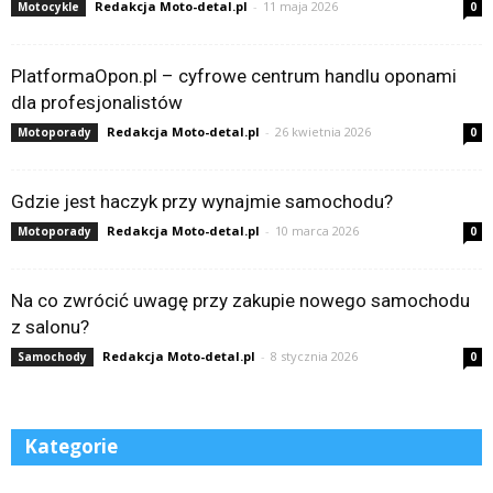
Redakcja Moto-detal.pl
-
11 maja 2026
Motocykle
0
PlatformaOpon.pl – cyfrowe centrum handlu oponami
dla profesjonalistów
Redakcja Moto-detal.pl
-
26 kwietnia 2026
Motoporady
0
Gdzie jest haczyk przy wynajmie samochodu?
Redakcja Moto-detal.pl
-
10 marca 2026
Motoporady
0
Na co zwrócić uwagę przy zakupie nowego samochodu
z salonu?
Redakcja Moto-detal.pl
-
8 stycznia 2026
Samochody
0
Kategorie
Kategorie