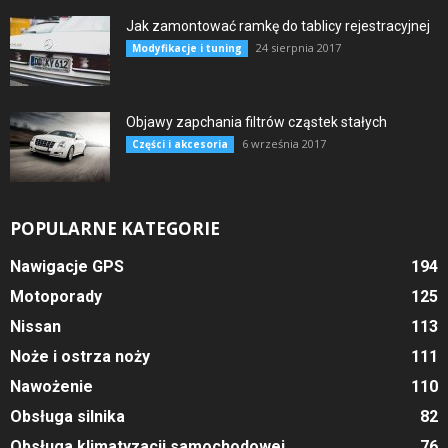
Jak zamontować ramkę do tablicy rejestracyjnej
24 sierpnia 2017
Modyfikacje i tuning
Objawy zapchania filtrów cząstek stałych
6 września 2017
Części i akcesoria
POPULARNE KATEGORIE
Nawigacje GPS
194
Motoporady
125
Nissan
113
Noże i ostrza noży
111
Nawożenie
110
Obsługa silnika
82
Obsługa klimatyzacji samochodowej
76