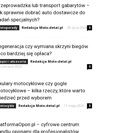
rzeprowadzka lub transport gabarytów –
ak sprawnie dobrać auto dostawcze do
adań specjalnych?
Redakcja Moto-detal.pl
-
28 lipca 2026
otoporady
0
egeneracja czy wymiana skrzyni biegów
 co bardziej się opłaca?
Redakcja Moto-detal.pl
-
zęści i akcesoria
 czerwca 2026
0
kulary motocyklowe czy gogle
otocyklowe – kilka rzeczy, które warto
iedzieć przed wyborem
Redakcja Moto-detal.pl
-
11 maja 2026
otocykle
0
latformaOpon.pl – cyfrowe centrum
andlu oponami dla profesjonalistów