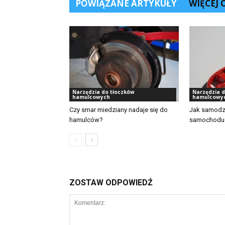
POWIĄZANE ARTYKUŁY
WIĘCEJ
Narzędzia do tłoczków
Narzędzia d
hamulcowych
hamulcowy
Czy smar miedziany nadaje się do
Jak samodzi
hamulców?
samochodu
ZOSTAW ODPOWIEDŹ