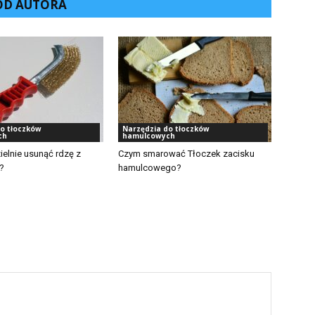
 OD AUTORA
o tłoczków
Narzędzia do tłoczków
ch
hamulcowych
elnie usunąć rdzę z
Czym smarować Tłoczek zacisku
?
hamulcowego?