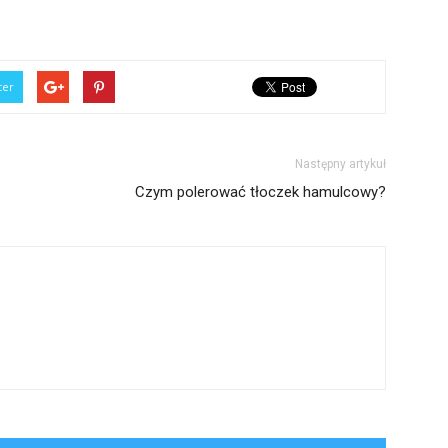
ter
Następny artykuł
Czym polerować tłoczek hamulcowy?