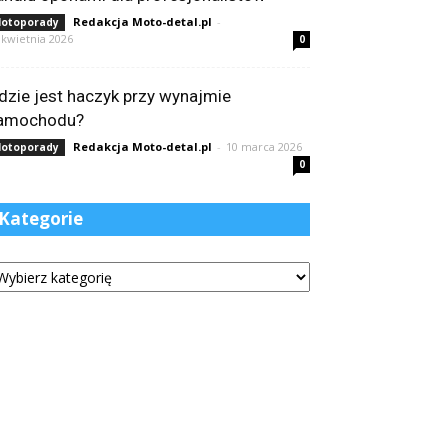
Redakcja Moto-detal.pl
-
otoporady
 kwietnia 2026
0
dzie jest haczyk przy wynajmie
amochodu?
Redakcja Moto-detal.pl
-
10 marca 2026
otoporady
0
Kategorie
tegorie