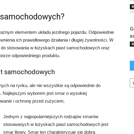
M
26
st samochodowych?
G
ażnym elementem układu jezdnego pojazdu. Odpowiednie
s
nienia ich prawidłowego działania i długiej żywotności. W
M
zy do stosowania w łożyskach piast samochodowych oraz
yborze odpowiedniego produktu.
ast samochodowych
Ka
nych na rynku, ale nie wszystkie są odpowiednie do
. Najlepszym wyborem jest smar o wysokiej
wanie i ochronę przed zużyciem.
Jednym z najpopularniejszych rodzajów smarów
stosowanych w łożyskach piast samochodowych jest
smar litowy. Smar ten charakteryzuje się dobrą