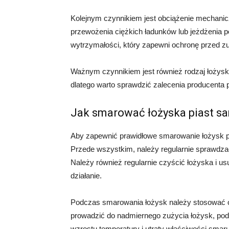
Kolejnym czynnikiem jest obciążenie mechani
przewożenia ciężkich ładunków lub jeżdżenia 
wytrzymałości, który zapewni ochronę przed z
Ważnym czynnikiem jest również rodzaj łożysk
dlatego warto sprawdzić zalecenia producenta p
Jak smarować łożyska piast 
Aby zapewnić prawidłowe smarowanie łożysk p
Przede wszystkim, należy regularnie sprawdzać 
Należy również regularnie czyścić łożyska i 
działanie.
Podczas smarowania łożysk należy stosować o
prowadzić do nadmiernego zużycia łożysk, po
wzrostu temperatury i utraty właściwości smar