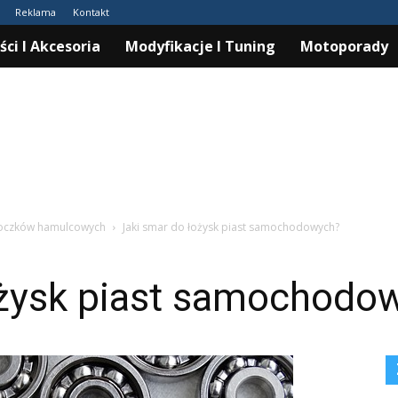
Reklama
Kontakt
ści I Akcesoria
Modyfikacje I Tuning
Motoporady
łoczków hamulcowych
Jaki smar do łożysk piast samochodowych?
ożysk piast samochodo