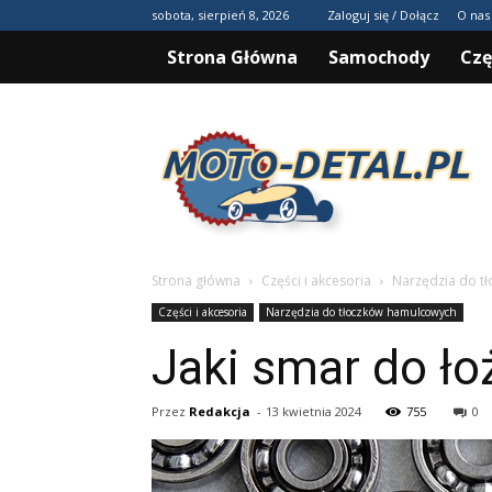
sobota, sierpień 8, 2026
Zaloguj się / Dołącz
O nas
Strona Główna
Samochody
Czę
Moto-
detal.pl
Strona główna
Części i akcesoria
Narzędzia do t
Części i akcesoria
Narzędzia do tłoczków hamulcowych
Jaki smar do ł
Przez
Redakcja
-
13 kwietnia 2024
755
0