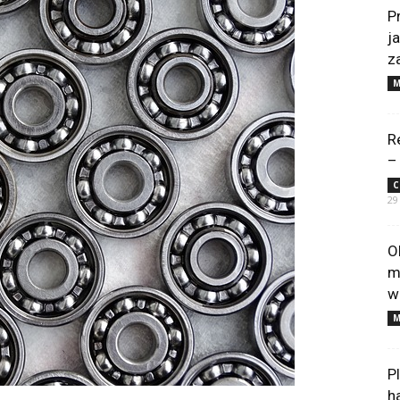
P
j
z
M
R
–
C
29
O
m
w
M
P
h