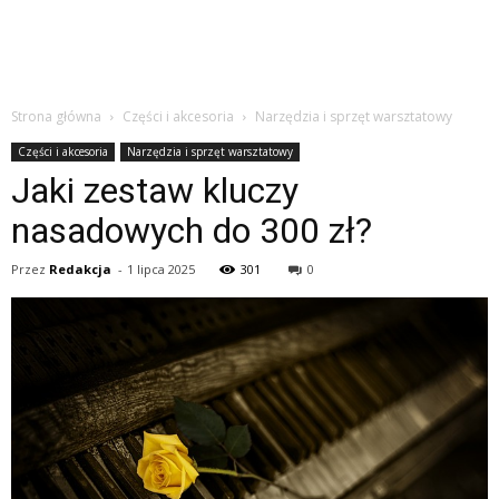
Strona główna
Części i akcesoria
Narzędzia i sprzęt warsztatowy
Części i akcesoria
Narzędzia i sprzęt warsztatowy
Jaki zestaw kluczy
nasadowych do 300 zł?
Przez
Redakcja
-
1 lipca 2025
301
0