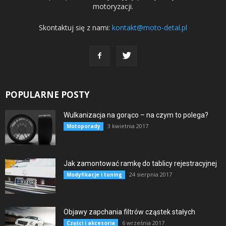
motoryzacji.
Skontaktuj się z nami:
kontakt@moto-detal.pl
POPULARNE POSTY
Wulkanizacja na gorąco – na czym to polega?
3 kwietnia 2017
Motoporady
Jak zamontować ramkę do tablicy rejestracyjnej
24 sierpnia 2017
Modyfikacje i tuning
Objawy zapchania filtrów cząstek stałych
6 września 2017
Części i akcesoria