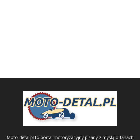
Moto-detal.pl to portal motoryzacyjny pisany z myślą o fanach