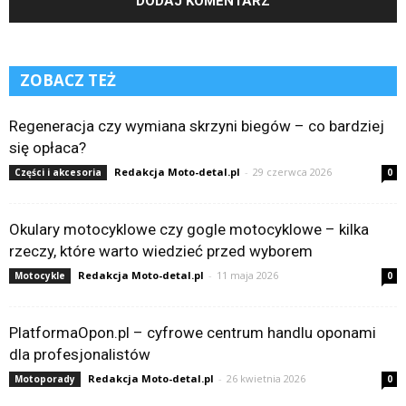
ZOBACZ TEŻ
Regeneracja czy wymiana skrzyni biegów – co bardziej
się opłaca?
Redakcja Moto-detal.pl
-
29 czerwca 2026
Części i akcesoria
0
Okulary motocyklowe czy gogle motocyklowe – kilka
rzeczy, które warto wiedzieć przed wyborem
Redakcja Moto-detal.pl
-
11 maja 2026
Motocykle
0
PlatformaOpon.pl – cyfrowe centrum handlu oponami
dla profesjonalistów
Redakcja Moto-detal.pl
-
26 kwietnia 2026
Motoporady
0