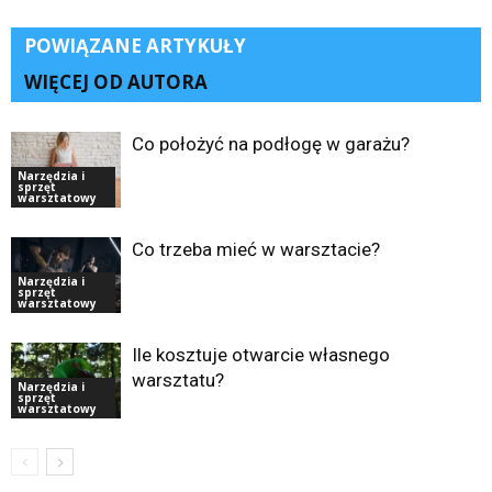
POWIĄZANE ARTYKUŁY
WIĘCEJ OD AUTORA
Co położyć na podłogę w garażu?
Narzędzia i
sprzęt
warsztatowy
Co trzeba mieć w warsztacie?
Narzędzia i
sprzęt
warsztatowy
Ile kosztuje otwarcie własnego
warsztatu?
Narzędzia i
sprzęt
warsztatowy