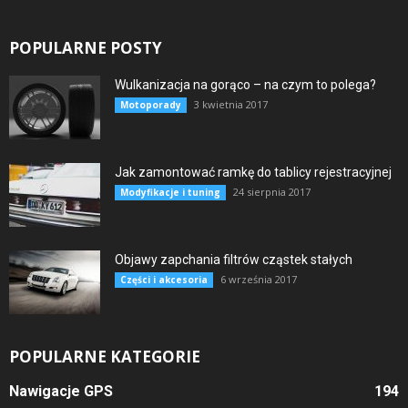
POPULARNE POSTY
Wulkanizacja na gorąco – na czym to polega?
3 kwietnia 2017
Motoporady
Jak zamontować ramkę do tablicy rejestracyjnej
24 sierpnia 2017
Modyfikacje i tuning
Objawy zapchania filtrów cząstek stałych
6 września 2017
Części i akcesoria
POPULARNE KATEGORIE
Nawigacje GPS
194