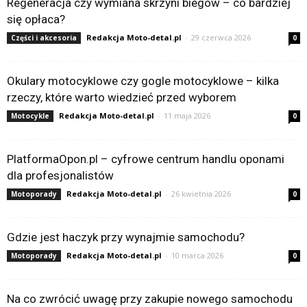
Regeneracja czy wymiana skrzyni biegów – co bardziej
się opłaca?
Redakcja Moto-detal.pl
-
29 czerwca 2026
Części i akcesoria
0
Okulary motocyklowe czy gogle motocyklowe – kilka
rzeczy, które warto wiedzieć przed wyborem
Redakcja Moto-detal.pl
-
11 maja 2026
Motocykle
0
PlatformaOpon.pl – cyfrowe centrum handlu oponami
dla profesjonalistów
Redakcja Moto-detal.pl
-
26 kwietnia 2026
Motoporady
0
Gdzie jest haczyk przy wynajmie samochodu?
Redakcja Moto-detal.pl
-
10 marca 2026
Motoporady
0
Na co zwrócić uwagę przy zakupie nowego samochodu