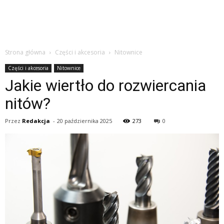
Strona główna
Części i akcesoria
Nitownice
Części i akcesoria
Nitownice
Jakie wiertło do rozwiercania
nitów?
Przez
Redakcja
-
20 października 2025
273
0