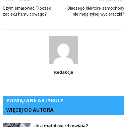
Poprzedni artykuł
Następny artykuł
Czym smarować Tłoczek
Dlaczego niektóre samochody
zacisku hamulcowego?
nie mają tylnej wycieraczki?
Redakcja
POWIĄZANE ARTYKUŁY
WIĘCEJ OD AUTORA
Jaki metal nie rdzewieje?