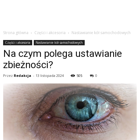
Strona główna
Części i akcesoria
Nastawianie kół samochodowych
Części i akcesoria
Nastawianie kół samochodowych
Na czym polega ustawianie
zbieżności?
Przez
Redakcja
-
13 listopada 2024
505
0