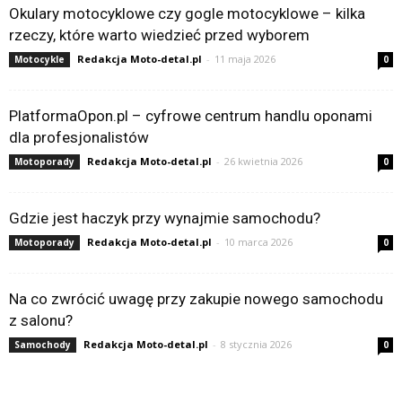
Okulary motocyklowe czy gogle motocyklowe – kilka
rzeczy, które warto wiedzieć przed wyborem
Redakcja Moto-detal.pl
-
11 maja 2026
Motocykle
0
PlatformaOpon.pl – cyfrowe centrum handlu oponami
dla profesjonalistów
Redakcja Moto-detal.pl
-
26 kwietnia 2026
Motoporady
0
Gdzie jest haczyk przy wynajmie samochodu?
Redakcja Moto-detal.pl
-
10 marca 2026
Motoporady
0
Na co zwrócić uwagę przy zakupie nowego samochodu
z salonu?
Redakcja Moto-detal.pl
-
8 stycznia 2026
Samochody
0