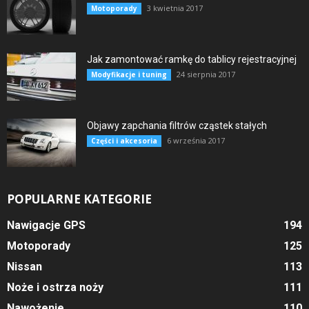
3 kwietnia 2017
Motoporady
Jak zamontować ramkę do tablicy rejestracyjnej
24 sierpnia 2017
Modyfikacje i tuning
Objawy zapchania filtrów cząstek stałych
6 września 2017
Części i akcesoria
POPULARNE KATEGORIE
Nawigacje GPS
194
Motoporady
125
Nissan
113
Noże i ostrza noży
111
Nawożenie
110