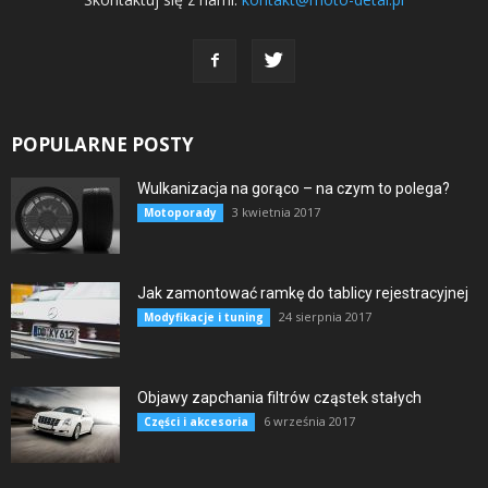
POPULARNE POSTY
Wulkanizacja na gorąco – na czym to polega?
3 kwietnia 2017
Motoporady
Jak zamontować ramkę do tablicy rejestracyjnej
24 sierpnia 2017
Modyfikacje i tuning
Objawy zapchania filtrów cząstek stałych
6 września 2017
Części i akcesoria