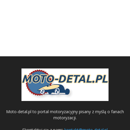
Moto-detal.pl to portal motoryzacyjny pisany z myślą o fanach
motoryzacji.
Skontaktuj się z nami:
kontakt@moto-detal.pl