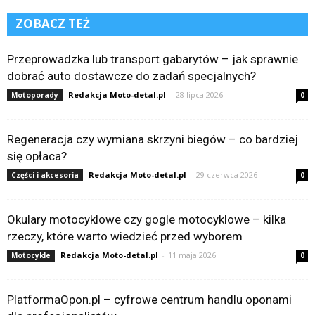
ZOBACZ TEŻ
Przeprowadzka lub transport gabarytów – jak sprawnie
dobrać auto dostawcze do zadań specjalnych?
Redakcja Moto-detal.pl
-
28 lipca 2026
Motoporady
0
Regeneracja czy wymiana skrzyni biegów – co bardziej
się opłaca?
Redakcja Moto-detal.pl
-
29 czerwca 2026
Części i akcesoria
0
Okulary motocyklowe czy gogle motocyklowe – kilka
rzeczy, które warto wiedzieć przed wyborem
Redakcja Moto-detal.pl
-
11 maja 2026
Motocykle
0
PlatformaOpon.pl – cyfrowe centrum handlu oponami