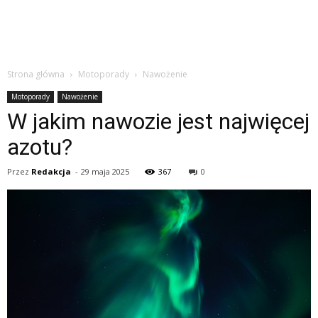
Strona główna
Motoporady
Nawożenie
Motoporady
Nawożenie
W jakim nawozie jest najwięcej
azotu?
Przez
Redakcja
-
29 maja 2025
367
0