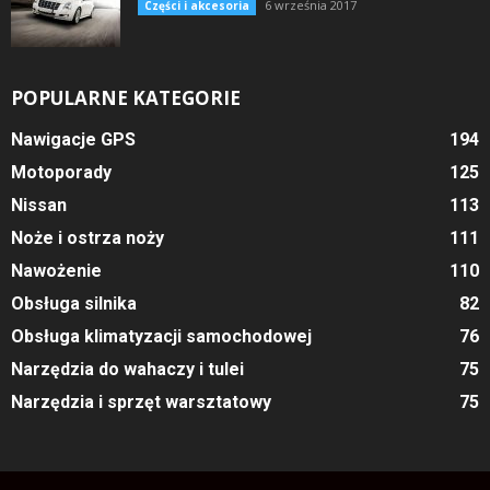
6 września 2017
Części i akcesoria
POPULARNE KATEGORIE
Nawigacje GPS
194
Motoporady
125
Nissan
113
Noże i ostrza noży
111
Nawożenie
110
Obsługa silnika
82
Obsługa klimatyzacji samochodowej
76
Narzędzia do wahaczy i tulei
75
Narzędzia i sprzęt warsztatowy
75