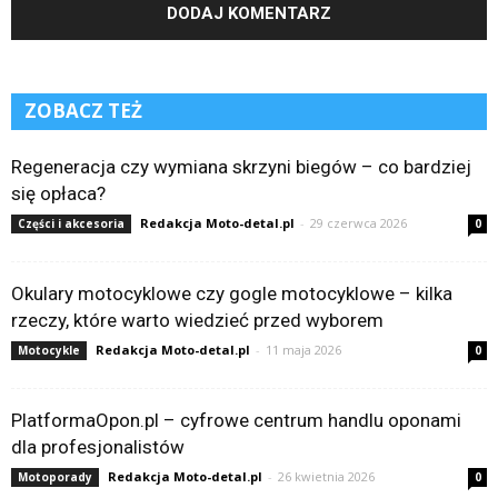
ZOBACZ TEŻ
Regeneracja czy wymiana skrzyni biegów – co bardziej
się opłaca?
Redakcja Moto-detal.pl
-
29 czerwca 2026
Części i akcesoria
0
Okulary motocyklowe czy gogle motocyklowe – kilka
rzeczy, które warto wiedzieć przed wyborem
Redakcja Moto-detal.pl
-
11 maja 2026
Motocykle
0
PlatformaOpon.pl – cyfrowe centrum handlu oponami
dla profesjonalistów
Redakcja Moto-detal.pl
-
26 kwietnia 2026
Motoporady
0