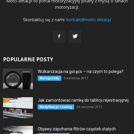
Moto-detal.pl to portal motoryzacyjny pisany z myślą o fanach
motoryzacji.
Skontaktuj się z nami:
kontakt@moto-detal.pl
POPULARNE POSTY
Wulkanizacja na gorąco – na czym to polega?
3 kwietnia 2017
Motoporady
Jak zamontować ramkę do tablicy rejestracyjnej
24 sierpnia 2017
Modyfikacje i tuning
Objawy zapchania filtrów cząstek stałych