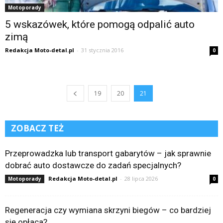
Motoporady
5 wskazówek, które pomogą odpalić auto
zimą
Redakcja Moto-detal.pl
-
31 stycznia 2016
0
19
20
21
ZOBACZ TEŻ
Przeprowadzka lub transport gabarytów – jak sprawnie
dobrać auto dostawcze do zadań specjalnych?
Redakcja Moto-detal.pl
-
28 lipca 2026
Motoporady
0
Regeneracja czy wymiana skrzyni biegów – co bardziej
się opłaca?