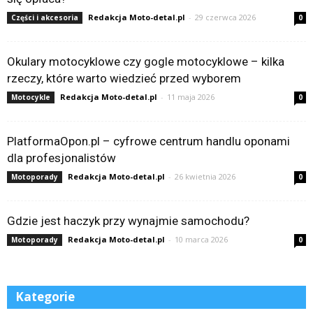
Redakcja Moto-detal.pl
-
29 czerwca 2026
Części i akcesoria
0
Okulary motocyklowe czy gogle motocyklowe – kilka
rzeczy, które warto wiedzieć przed wyborem
Redakcja Moto-detal.pl
-
11 maja 2026
Motocykle
0
PlatformaOpon.pl – cyfrowe centrum handlu oponami
dla profesjonalistów
Redakcja Moto-detal.pl
-
26 kwietnia 2026
Motoporady
0
Gdzie jest haczyk przy wynajmie samochodu?
Redakcja Moto-detal.pl
-
10 marca 2026
Motoporady
0
Kategorie