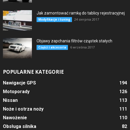
Jak zamontować ramkę do tablicy rejestracyjnej
24 sierpnia 2017
Modyfikacje i tuning
Objawy zapchania filtrów cząstek stałych
6 września 2017
Części i akcesoria
POPULARNE KATEGORIE
Nawigacje GPS
194
Motoporady
126
Nissan
113
Noże i ostrza noży
111
Nawożenie
110
Obsługa silnika
82