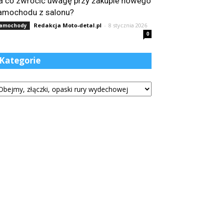
a co zwrócić uwagę przy zakupie nowego
amochodu z salonu?
Redakcja Moto-detal.pl
-
8 stycznia 2026
amochody
0
Kategorie
tegorie