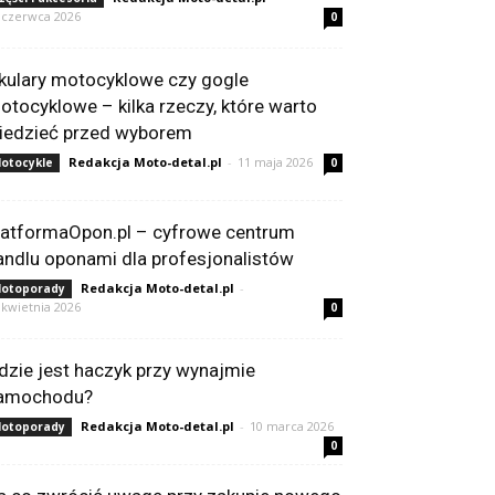
 czerwca 2026
0
kulary motocyklowe czy gogle
otocyklowe – kilka rzeczy, które warto
iedzieć przed wyborem
Redakcja Moto-detal.pl
-
11 maja 2026
otocykle
0
latformaOpon.pl – cyfrowe centrum
andlu oponami dla profesjonalistów
Redakcja Moto-detal.pl
-
otoporady
 kwietnia 2026
0
dzie jest haczyk przy wynajmie
amochodu?
Redakcja Moto-detal.pl
-
10 marca 2026
otoporady
0