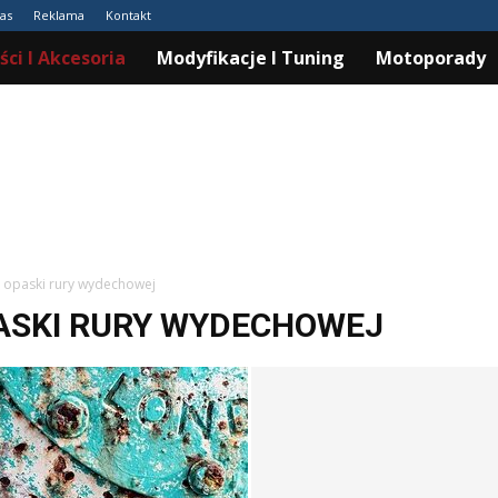
as
Reklama
Kontakt
ści I Akcesoria
Modyfikacje I Tuning
Motoporady
, opaski rury wydechowej
PASKI RURY WYDECHOWEJ