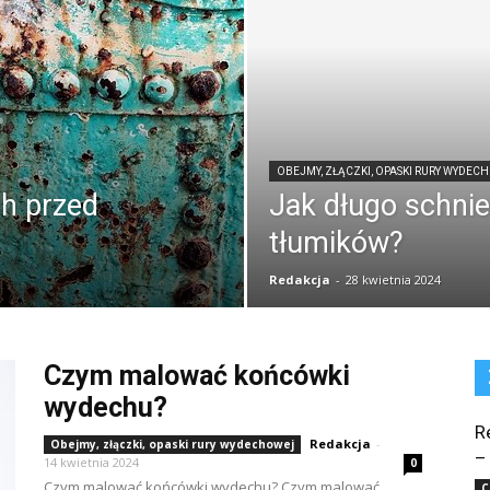
OBEJMY, ZŁĄCZKI, OPASKI RURY WYDEC
h przed
Jak długo schnie
tłumików?
Redakcja
-
28 kwietnia 2024
Czym malować końcówki
wydechu?
R
Redakcja
-
Obejmy, złączki, opaski rury wydechowej
–
14 kwietnia 2024
0
Czym malować końcówki wydechu? Czym malować
C