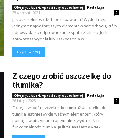
Redakcja
-
Obejmy, złączki, opaski rury wydechowej
25 września 2024
0
Jak uszczelnić wydech bez spawania? Wydech jest
jednym z najważniejszych elementów samochodu, który
odpowiada za odprowadzanie spalin z silnika. Jeśli
zauważasz wycieki lub uszkodzenia w...
Czytaj więcej
Z czego zrobić uszczelkę do
tłumika?
Redakcja
-
Obejmy, złączki, opaski rury wydechowej
26 lutego 2025
0
Z czego zrobić uszczelkę do tłumika? Uszczelka do
tłumika jest niezwykle ważnym elementem, który
pomaga w utrzymaniu optymalnej wydajności i
funkcjonalności tłumika. Jeśli zauważasz wycieki...