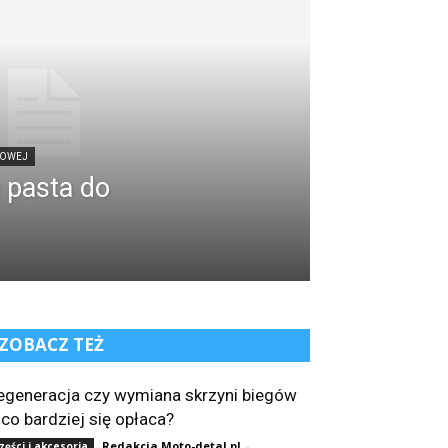
HOWEJ
 pasta do
ZOBACZ TEŻ
egeneracja czy wymiana skrzyni biegów
 co bardziej się opłaca?
Redakcja Moto-detal.pl
-
zęści i akcesoria