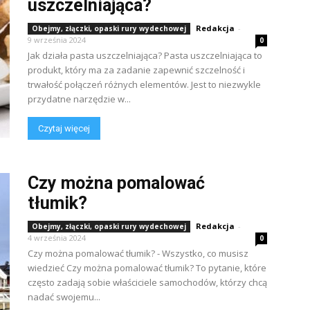
uszczelniająca?
Redakcja
-
Obejmy, złączki, opaski rury wydechowej
9 września 2024
0
Jak działa pasta uszczelniająca? Pasta uszczelniająca to
produkt, który ma za zadanie zapewnić szczelność i
trwałość połączeń różnych elementów. Jest to niezwykle
przydatne narzędzie w...
Czytaj więcej
Czy można pomalować
tłumik?
Redakcja
-
Obejmy, złączki, opaski rury wydechowej
4 września 2024
0
Czy można pomalować tłumik? - Wszystko, co musisz
wiedzieć Czy można pomalować tłumik? To pytanie, które
często zadają sobie właściciele samochodów, którzy chcą
nadać swojemu...