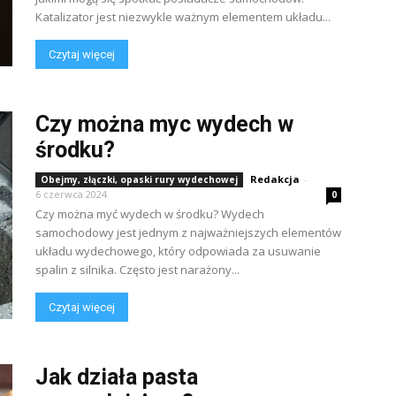
Katalizator jest niezwykle ważnym elementem układu...
Czytaj więcej
Czy można myc wydech w
środku?
Redakcja
-
Obejmy, złączki, opaski rury wydechowej
6 czerwca 2024
0
Czy można myć wydech w środku? Wydech
samochodowy jest jednym z najważniejszych elementów
układu wydechowego, który odpowiada za usuwanie
spalin z silnika. Często jest narażony...
Czytaj więcej
Jak działa pasta