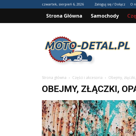
czwartek, sierpień 6, 2026
Zaloguj się / Dołącz
O n
Strona Główna
Samochody
Czę
Moto-
detal.pl
Strona główna
Części i akcesoria
Obejmy, złączki
OBEJMY, ZŁĄCZKI, O