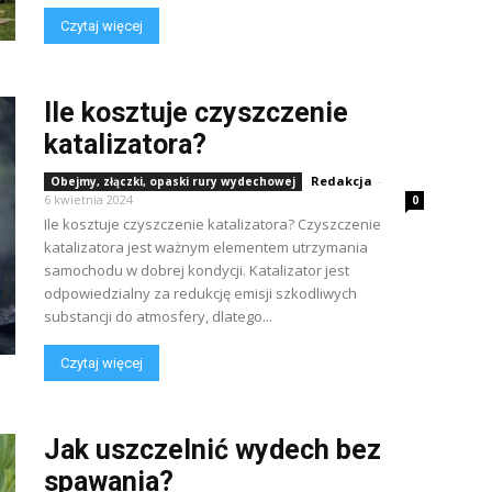
Czytaj więcej
Ile kosztuje czyszczenie
katalizatora?
Redakcja
-
Obejmy, złączki, opaski rury wydechowej
6 kwietnia 2024
0
Ile kosztuje czyszczenie katalizatora? Czyszczenie
katalizatora jest ważnym elementem utrzymania
samochodu w dobrej kondycji. Katalizator jest
odpowiedzialny za redukcję emisji szkodliwych
substancji do atmosfery, dlatego...
Czytaj więcej
Jak uszczelnić wydech bez
spawania?