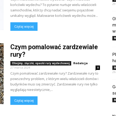
29
końcówki wydechu? To pytanie nurtuje wielu właścicieli
samochodów, którzy chcą nadać swojemu pojazdowi
unikalny wygląd. Malowanie końcówek wydechu może...
O
m
Czytaj więcej
w
M
Czym pomalować zardzewiałe
rury?
P
h
Redakcja
-
Obejmy, złączki, opaski rury wydechowej
27 marca 2024
0
M
26
Czym pomalować zardzewiałe rury? Zardzewiałe rury to
powszechny problem, z którym wielu właścicieli domów i
budynków musi się zmierzyć. Zardzewiałe rury nie tylko
G
wyglądają nieestetycznie,...
s
M
Czytaj więcej