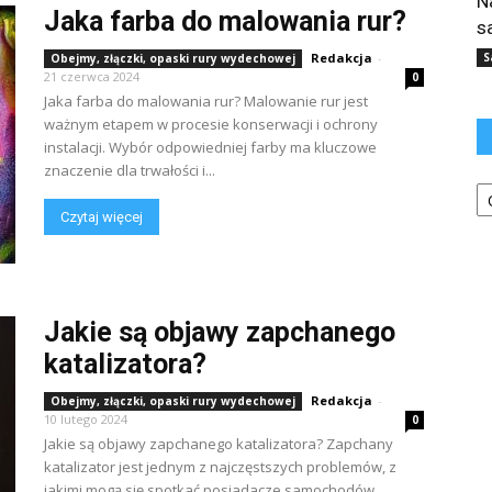
N
Jaka farba do malowania rur?
s
Redakcja
-
S
Obejmy, złączki, opaski rury wydechowej
21 czerwca 2024
0
Jaka farba do malowania rur? Malowanie rur jest
ważnym etapem w procesie konserwacji i ochrony
instalacji. Wybór odpowiedniej farby ma kluczowe
znaczenie dla trwałości i...
Ka
Czytaj więcej
Jakie są objawy zapchanego
katalizatora?
Redakcja
-
Obejmy, złączki, opaski rury wydechowej
10 lutego 2024
0
Jakie są objawy zapchanego katalizatora? Zapchany
katalizator jest jednym z najczęstszych problemów, z
jakimi mogą się spotkać posiadacze samochodów.