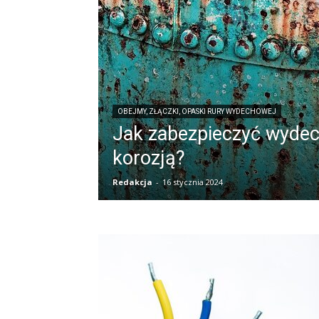
OBEJMY, ZŁĄCZKI, OPASKI RURY WYDECHOWEJ
Jak zabezpieczyć wydec
korozją?
Redakcja
-
16 stycznia 2024