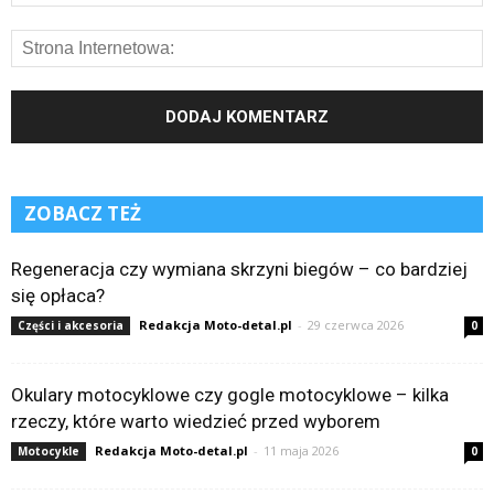
ZOBACZ TEŻ
Regeneracja czy wymiana skrzyni biegów – co bardziej
się opłaca?
Redakcja Moto-detal.pl
-
29 czerwca 2026
Części i akcesoria
0
Okulary motocyklowe czy gogle motocyklowe – kilka
rzeczy, które warto wiedzieć przed wyborem
Redakcja Moto-detal.pl
-
11 maja 2026
Motocykle
0