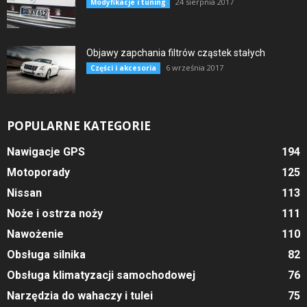
24 sierpnia 2017
Modyfikacje i tuning
Objawy zapchania filtrów cząstek stałych
6 września 2017
Części i akcesoria
POPULARNE KATEGORIE
Nawigacje GPS
194
Motoporady
125
Nissan
113
Noże i ostrza noży
111
Nawożenie
110
Obsługa silnika
82
Obsługa klimatyzacji samochodowej
76
Narzędzia do wahaczy i tulei
75