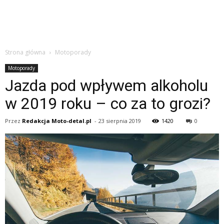
Strona główna
Motoporady
Motoporady
Jazda pod wpływem alkoholu
w 2019 roku – co za to grozi?
Przez
Redakcja Moto-detal.pl
-
23 sierpnia 2019
1420
0