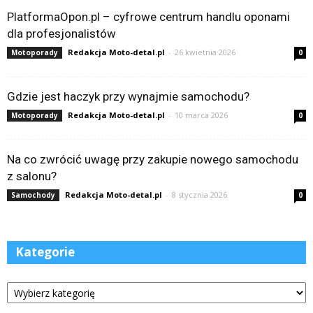
PlatformaOpon.pl – cyfrowe centrum handlu oponami
dla profesjonalistów
Redakcja Moto-detal.pl
-
26 kwietnia 2026
Motoporady
0
Gdzie jest haczyk przy wynajmie samochodu?
Redakcja Moto-detal.pl
-
10 marca 2026
Motoporady
0
Na co zwrócić uwagę przy zakupie nowego samochodu
z salonu?
Redakcja Moto-detal.pl
-
8 stycznia 2026
Samochody
0
Kategorie
Kategorie