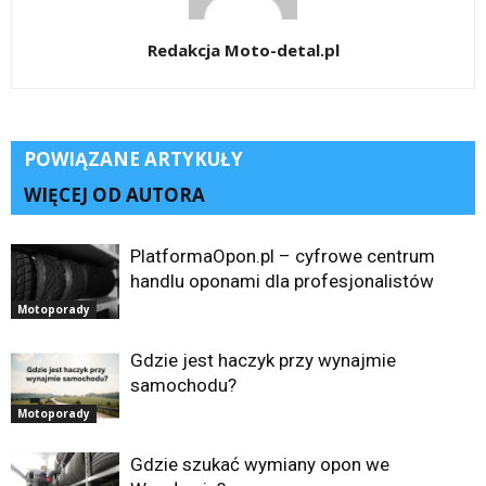
Redakcja Moto-detal.pl
POWIĄZANE ARTYKUŁY
WIĘCEJ OD AUTORA
PlatformaOpon.pl – cyfrowe centrum
handlu oponami dla profesjonalistów
Motoporady
Gdzie jest haczyk przy wynajmie
samochodu?
Motoporady
Gdzie szukać wymiany opon we