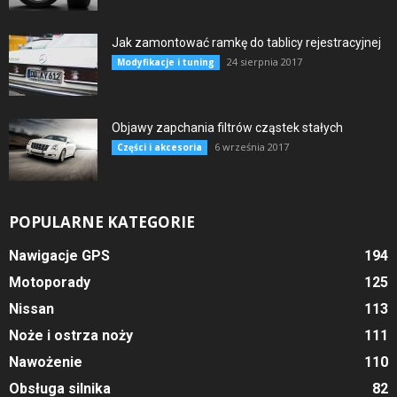
Jak zamontować ramkę do tablicy rejestracyjnej
24 sierpnia 2017
Modyfikacje i tuning
Objawy zapchania filtrów cząstek stałych
6 września 2017
Części i akcesoria
POPULARNE KATEGORIE
Nawigacje GPS
194
Motoporady
125
Nissan
113
Noże i ostrza noży
111
Nawożenie
110
Obsługa silnika
82