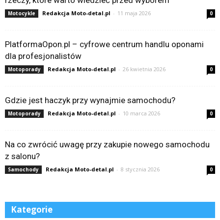
rzeczy, które warto wiedzieć przed wyborem
Redakcja Moto-detal.pl
-
11 maja 2026
Motocykle
0
PlatformaOpon.pl – cyfrowe centrum handlu oponami
dla profesjonalistów
Redakcja Moto-detal.pl
-
26 kwietnia 2026
Motoporady
0
Gdzie jest haczyk przy wynajmie samochodu?
Redakcja Moto-detal.pl
-
10 marca 2026
Motoporady
0
Na co zwrócić uwagę przy zakupie nowego samochodu
z salonu?
Redakcja Moto-detal.pl
-
8 stycznia 2026
Samochody
0
Kategorie