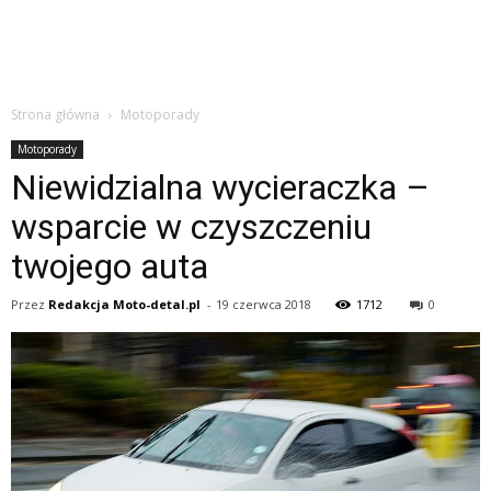
Strona główna
Motoporady
Motoporady
Niewidzialna wycieraczka –
wsparcie w czyszczeniu
twojego auta
Przez
Redakcja Moto-detal.pl
-
19 czerwca 2018
1712
0