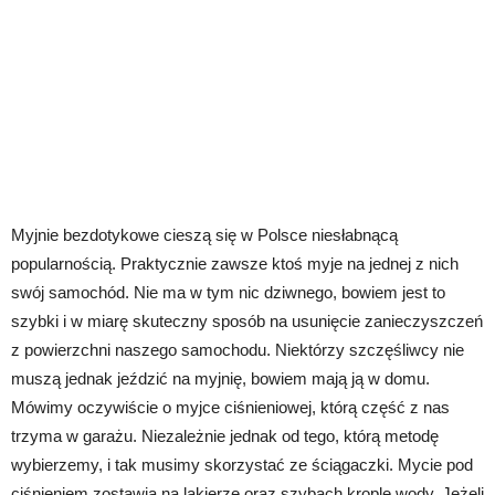
Myjnie bezdotykowe cieszą się w Polsce niesłabnącą
popularnością. Praktycznie zawsze ktoś myje na jednej z nich
swój samochód. Nie ma w tym nic dziwnego, bowiem jest to
szybki i w miarę skuteczny sposób na usunięcie zanieczyszczeń
z powierzchni naszego samochodu. Niektórzy szczęśliwcy nie
muszą jednak jeździć na myjnię, bowiem mają ją w domu.
Mówimy oczywiście o myjce ciśnieniowej, którą część z nas
trzyma w garażu. Niezależnie jednak od tego, którą metodę
wybierzemy, i tak musimy skorzystać ze ściągaczki. Mycie pod
ciśnieniem zostawia na lakierze oraz szybach krople wody. Jeżeli