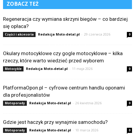
ZOBACZ TEŻ
Regeneracja czy wymiana skrzyni biegów – co bardziej
się opłaca?
Redakcja Moto-detal.pl
-
29 czerwca 2026
Części i akcesoria
0
Okulary motocyklowe czy gogle motocyklowe – kilka
rzeczy, które warto wiedzieć przed wyborem
Redakcja Moto-detal.pl
-
11 maja 2026
Motocykle
0
PlatformaOpon.pl – cyfrowe centrum handlu oponami
dla profesjonalistów
Redakcja Moto-detal.pl
-
26 kwietnia 2026
Motoporady
0
Gdzie jest haczyk przy wynajmie samochodu?
Redakcja Moto-detal.pl
-
10 marca 2026
Motoporady
0