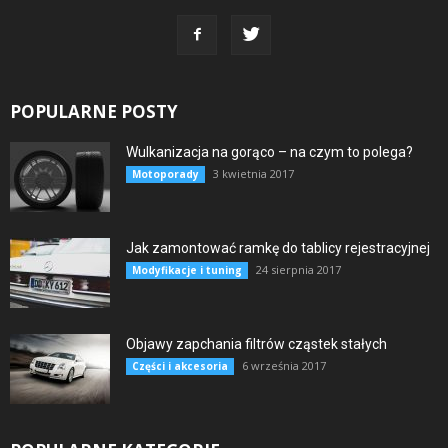
POPULARNE POSTY
Wulkanizacja na gorąco – na czym to polega?
3 kwietnia 2017
Motoporady
Jak zamontować ramkę do tablicy rejestracyjnej
24 sierpnia 2017
Modyfikacje i tuning
Objawy zapchania filtrów cząstek stałych
6 września 2017
Części i akcesoria