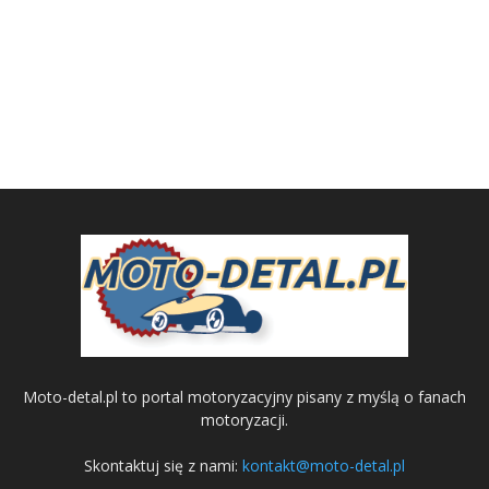
Moto-detal.pl to portal motoryzacyjny pisany z myślą o fanach
motoryzacji.
Skontaktuj się z nami:
kontakt@moto-detal.pl